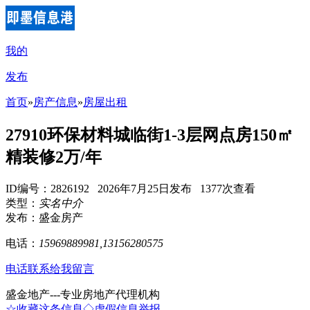
我的
发布
首页
»
房产信息
»
房屋出租
27910环保材料城临街1-3层网点房150㎡
精装修2万/年
ID编号：2826192 2026年7月25日发布 1377次查看
类型：
实名中介
发布：盛金房产
电话：
15969889981,13156280575
电话联系
给我留言
盛金地产---专业房地产代理机构
☆收藏这条信息
◇虚假信息举报