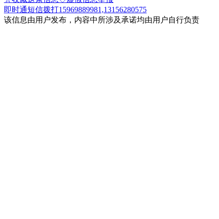
即时通
短信
拨打15969889981,13156280575
该信息由用户发布，内容中所涉及承诺均由用户自行负责