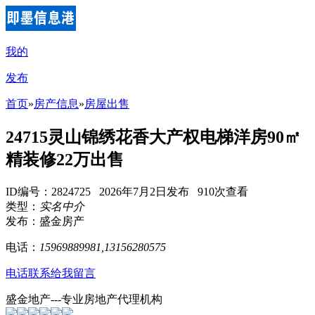
我的
发布
首页
»
房产信息
»
房屋出售
24715灵山锦绣花香大产权电梯洋房90㎡
精装修22万出售
ID编号：2824725 2026年7月2日发布 910次查看
类型：
实名中介
发布：盛金房产
电话：
15969889981,13156280575
电话联系
给我留言
盛金地产---专业房地产代理机构