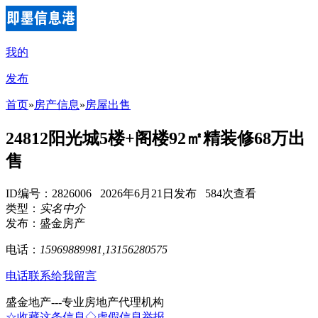
我的
发布
首页
»
房产信息
»
房屋出售
24812阳光城5楼+阁楼92㎡精装修68万出
售
ID编号：2826006 2026年6月21日发布 584次查看
类型：
实名中介
发布：盛金房产
电话：
15969889981,13156280575
电话联系
给我留言
盛金地产---专业房地产代理机构
☆收藏这条信息
◇虚假信息举报