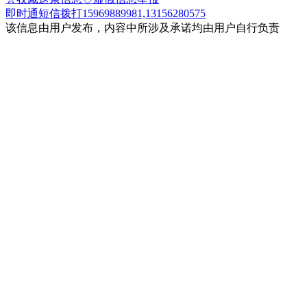
即时通
短信
拨打15969889981,13156280575
该信息由用户发布，内容中所涉及承诺均由用户自行负责