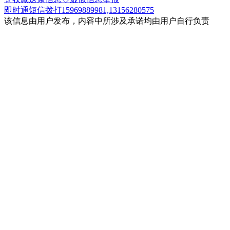
即时通
短信
拨打15969889981,13156280575
该信息由用户发布，内容中所涉及承诺均由用户自行负责