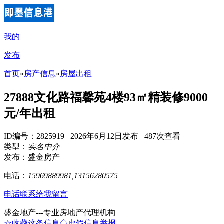
我的
发布
首页
»
房产信息
»
房屋出租
27888文化路福馨苑4楼93㎡精装修9000
元/年出租
ID编号：2825919 2026年6月12日发布 487次查看
类型：
实名中介
发布：盛金房产
电话：
15969889981,13156280575
电话联系
给我留言
盛金地产---专业房地产代理机构
☆收藏这条信息
◇虚假信息举报