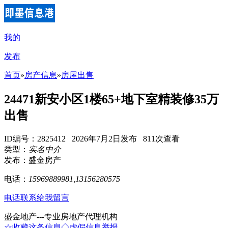
我的
发布
首页
»
房产信息
»
房屋出售
24471新安小区1楼65+地下室精装修35万
出售
ID编号：2825412 2026年7月2日发布 811次查看
类型：
实名中介
发布：盛金房产
电话：
15969889981,13156280575
电话联系
给我留言
盛金地产---专业房地产代理机构
☆收藏这条信息
◇虚假信息举报