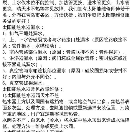
裂、上水仪水位不能控制、加热管更换、进水管更换、出水管
更换、晴天水不热等常见故障。我们拥有太阳能维修师傅若干
名，分布在青岛市各区，方便快捷，我们争取把太阳能维修服
务做的更好！
太阳能热水器漏水：
1、排气三通处漏水。
2、上、下水管破裂或者与水箱接口处漏水（原因管路联接不
紧；管件损坏；水嘴松动）。
3、室内管路部位漏水（原因：管路联接不紧；管件损坏）。
4、淋浴器漏水（原因：阀门坏或金属软管坏；密封垫坏或连
接不紧造成漏水）。
5、真空管与水箱连接部位漏水（原因：硅胶圈损坏或密封不
好；内胆与外壳不同心）。
6、真空管破损漏水。
太阳能热水器常见故障维修：
1).太阳能热水器晴天水不热
热水器上方以及周围有遮挡物，或当地空气烟尘多，集热器表
面多灰尘。处理方法，去除遮挡物或重新选择安装位置。污染
严重的地区，用户宜定期擦拭集热管。
水阀关不严，自来水（冷水）将水箱中热水顶出来造成水温降
低。处理方法：维修或更换上水阀。