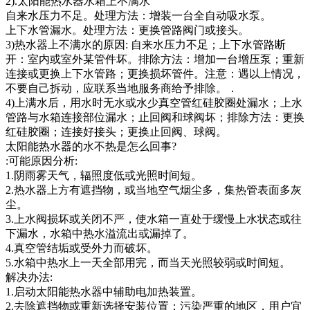
2).太阳能热水器水箱上不满水
自来水压力不足。处理方法：增装一台全自动吸水泵。
上下水管漏水。处理方法：更换管路阀门或接头。
3)热水器上不满水的原因: 自来水压力不足；上下水管路断
开：室内或室外某管件坏。排除方法：增加一台增压泵；重新
连接或更换上下水管路；更换损坏管件。注意：遇以上情况，
不要自己拆动，应联系当地服务商给予排除。．
4)上满水后，用水时无水或水少真空管红硅胶圈处漏水；上水
管路与水箱连接部位漏水；止回阀和球阀坏；排除方法：更换
红硅胶圈；连接好接头；更换止回阀、球阀。
太阳能热水器的水不热是怎么回事?
:可能原因分析:
1.阴雨雾天气，辐照度低或光照时间短。
2.热水器上方有遮挡物，或当地空气烟尘多，集热管表面多灰
尘。
3.上水阀损坏或关闭不严，使水箱一直处于缓慢上水状态或往
下漏水，水箱中热水溢流出或漏掉了。
4.真空管结垢或受外力而破坏。
5.水箱中热水上一天全部用完，而当天光照较弱或时间短。
解决办法:
1.启动太阳能热水器中辅助电加热装置。
2.去除遮挡物或重新选择安装位置；污染严重的地区，用户宜