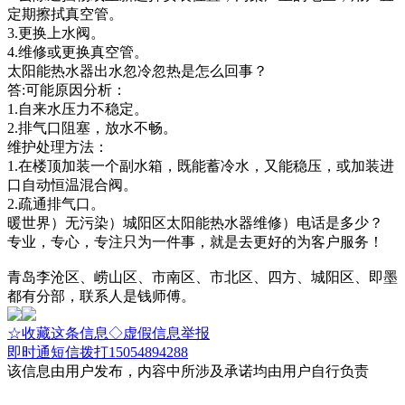
定期擦拭真空管。
3.更换上水阀。
4.维修或更换真空管。
太阳能热水器出水忽冷忽热是怎么回事？
答:可能原因分析：
1.自来水压力不稳定。
2.排气口阻塞，放水不畅。
维护处理方法：
1.在楼顶加装一个副水箱，既能蓄冷水，又能稳压，或加装进
口自动恒温混合阀。
2.疏通排气口。
暖世界）无污染）城阳区太阳能热水器维修）电话是多少？
专业，专心，专注只为一件事，就是去更好的为客户服务！
青岛李沧区、崂山区、市南区、市北区、四方、城阳区、即墨
都有分部，联系人是钱师傅。
☆收藏这条信息
◇虚假信息举报
即时通
短信
拨打15054894288
该信息由用户发布，内容中所涉及承诺均由用户自行负责