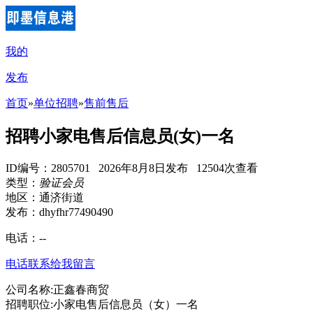
我的
发布
首页
»
单位招聘
»
售前售后
招聘小家电售后信息员(女)一名
ID编号：2805701 2026年8月8日发布 12504次查看
类型：
验证会员
地区：通济街道
发布：dhyfhr77490490
电话：
--
电话联系
给我留言
公司名称:正鑫春商贸
招聘职位:小家电售后信息员（女）一名