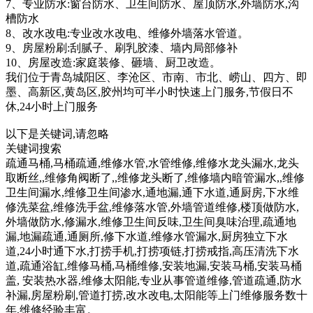
7、专业防水:窗台防水、卫生间防水、屋顶防水,外墙防水,沟
槽防水
8、改水改电:专业改水改电、维修外墙落水管道。
9、房屋粉刷:刮腻子、刷乳胶漆、墙内局部修补
10、房屋改造:家庭装修、砸墙、厨卫改造。
我们位于青岛城阳区、李沧区、市南、市北、崂山、四方、即
墨、高新区,黄岛区,胶州均可半小时快速上门服务,节假日不
休,24小时上门服务
以下是关键词,请忽略
关键词搜索
疏通马桶,马桶疏通,维修水管,水管维修,维修水龙头漏水,龙头
取断丝,,维修角阀断了,,维修龙头断了,维修墙内暗管漏水,,维修
卫生间漏水,维修卫生间渗水,通地漏,通下水道,通厨房,下水维
修洗菜盆,维修洗手盆,维修落水管,外墙管道维修,楼顶做防水,
外墙做防水,修漏水,维修卫生间反味,卫生间臭味治理,疏通地
漏,地漏疏通,通厕所,修下水道,维修水管漏水,厨房独立下水
道,24小时通下水,打捞手机,打捞项链,打捞戒指,高压清洗下水
道,疏通浴缸,维修马桶,马桶维修,安装地漏,安装马桶,安装马桶
盖, 安装热水器,维修太阳能,专业从事管道维修,管道疏通,防水
补漏,房屋粉刷,管道打捞,改水改电,太阳能等上门维修服务数十
年,维修经验丰富。