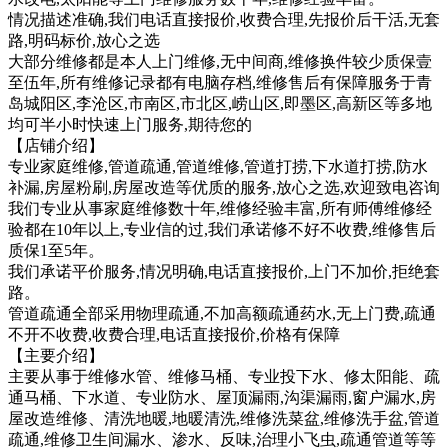
情况描述准确,我们电话直接报价,收费合理,先报价后干活,无套
路,明码标价,放心之选
大部分维修都是本人上门维修,无中间商,维修换件较少质保壹
至伍年,所有维修记录都有电脑存档,维修售后有保障服务于青
岛城阳区,李沧区,市南区,市北区,崂山区,即墨区,高新区等多地
均可半小时快速上门服务,期待您的
【店铺介绍】
专业家庭维修,管道疏通,管道维修,管道打捞,下水道打捞,防水
补漏,房屋粉刷,房屋改造等优质的服务,放心之选,欢迎致电咨询
我们专业从事家庭维修数十年,维修经验丰富,所有师傅维修经
验都在10年以上,专业信的过,我们承诺修不好不收费,维修售后
质保1至5年。
我们承诺平价服务,情况明确,电话直接报价,上门不加价,拒绝套
路。
管道疏通全部采用物理疏通,不加高额疏通药水,无上门费,疏通
不开不收费,收费合理,电话直接报价,价格有保障
【主要介绍】
主要从事于维修水管、维修马桶、专业投下水、修太阳能、疏
通马桶、下水道、专业防水、屋顶漏雨,沟渠漏雨,窗户漏水,房
屋改造维修、清洗地暖,地暖清洗,维修洗菜盆,维修洗手盆,管道
疏通,维修卫生间漏水、渗水、反味,治理小飞虫,疏通管道等等