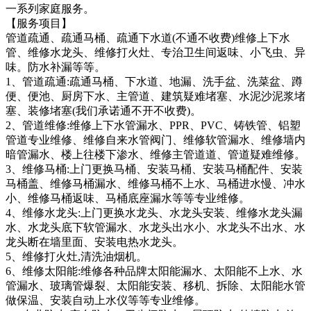
一系列家庭服务。
【服务项目】
管道疏通、疏通马桶、疏通下水道(不通不收费)维修上下水
管、维修水龙头、维修打火灶、专治卫生间返味、小飞虫、异
味。防水补漏等等。
1、管道疏通:疏通马桶、下水道、地漏、洗手盆、洗菜盆、蹲
便、便池、厨房下水、主管道、建筑疑难堵塞、水泥沙泥浆堵
塞、装修堵塞(我们承诺通不开不收费)。
2、管道维修:维修上下水管漏水、PPR、PVC、铸铁管、铝塑
管道专业维修、维修自来水管阀门、维修软管漏水、维修墙内
暗管漏水、楼上往楼下渗水、维修主管道道、管道疑难维修。
3、维修马桶:上门更换马桶、安装马桶、安装马桶配件、安装
马桶盖、维修马桶漏水、维修马桶不上水、马桶进水慢、冲水
小、维修马桶返味、马桶底座漏水等等专业维修。
4、维修水龙头:上门更换水龙头、水龙头安装、维修水龙头漏
水、水龙头底下软管漏水、水龙头出水小、水龙头不出水、水
龙头断在墙里面、安装电热水龙头。
5、维修打火灶,清洗油烟机。
6、维修太阳能:维修各种品牌太阳能漏水、太阳能不上水、水
管漏水、玻璃管爆裂、太阳能安装、移机、拆除、太阳能水管
做保温、安装自动上水仪等等专业维修。