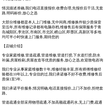
情况描述准确,我们电话直接报价,收费合理,先报价后干活,无套
路,明码标价,放心之选
大部分维修都是本人上门维修,无中间商,维修换件较少质保壹
至伍年,所有维修记录都有电脑存档,维修售后有保障服务于青
岛城阳区,李沧区,市南区,市北区,崂山区,即墨区,高新区等多地
均可半小时快速上门服务,期待您的
【店铺介绍】
专业家庭维修,管道疏通,管道维修,管道打捞,下水道打捞,防水
补漏,房屋粉刷,房屋改造等优质的服务,放心之选,欢迎致电咨询
我们专业从事家庭维修数十年,维修经验丰富,所有师傅维修经
验都在10年以上,专业信的过,我们承诺修不好不收费,维修售后
质保1至5年。
我们承诺平价服务,情况明确,电话直接报价,上门不加价,拒绝套
路。
管道疏通全部采用物理疏通,不加高额疏通药水,无上门费,疏通