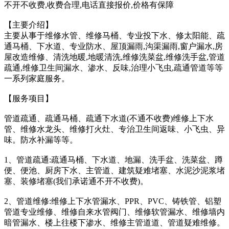
不开不收费,收费合理,电话直接报价,价格有保障
【主要介绍】
主要从事于维修水管、维修马桶、专业投下水、修太阳能、疏
通马桶、下水道、专业防水、屋顶漏雨,沟渠漏雨,窗户漏水,房
屋改造维修、清洗地暖,地暖清洗,维修洗菜盆,维修洗手盆,管道
疏通,维修卫生间漏水、渗水、反味,治理小飞虫,疏通管道等等
一系列家庭服务。
【服务项目】
管道疏通、疏通马桶、疏通下水道(不通不收费)维修上下水
管、维修水龙头、维修打火灶、专治卫生间返味、小飞虫、异
味。防水补漏等等。
1、管道疏通:疏通马桶、下水道、地漏、洗手盆、洗菜盆、蹲
便、便池、厨房下水、主管道、建筑疑难堵塞、水泥沙泥浆堵
塞、装修堵塞(我们承诺通不开不收费)。
2、管道维修:维修上下水管漏水、PPR、PVC、铸铁管、铝塑
管道专业维修、维修自来水管阀门、维修软管漏水、维修墙内
暗管漏水、楼上往楼下渗水、维修主管道道、管道疑难维修。