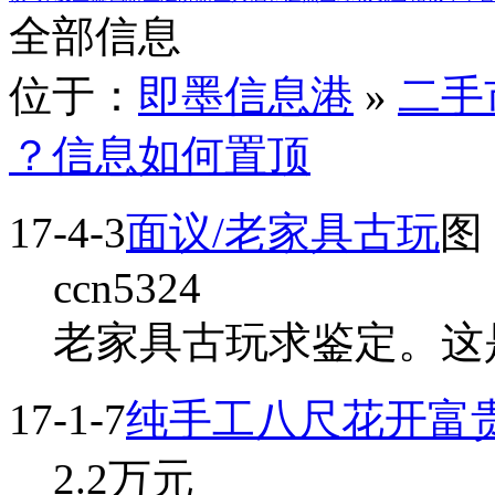
全部信息
位于：
即墨信息港
»
二手
？信息如何置顶
17-4-3
面议/老家具古玩
图
ccn5324
老家具古玩求鉴定。这是
17-1-7
纯手工八尺花开富
2.2
万元