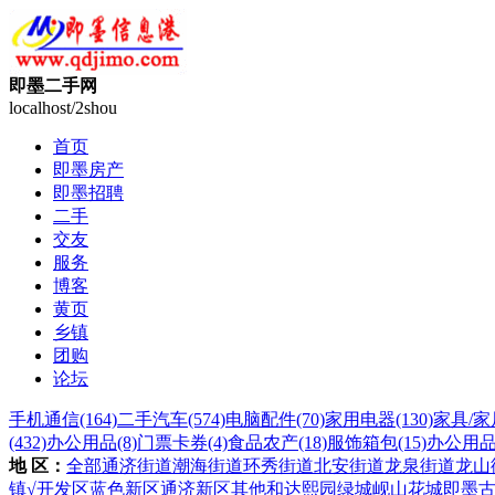
即墨二手网
localhost/2shou
首页
即墨房产
即墨招聘
二手
交友
服务
博客
黄页
乡镇
团购
论坛
手机通信
(164)
二手汽车
(574)
电脑配件
(70)
家用电器
(130)
家具/家
(432)
办公用品
(8)
门票卡券
(4)
食品农产
(18)
服饰箱包
(15)
办公用
地 区：
全部
通济街道
潮海街道
环秀街道
北安街道
龙泉街道
龙山
镇
√开发区
蓝色新区
通济新区
其他
和达熙园
绿城岘山花城
即墨