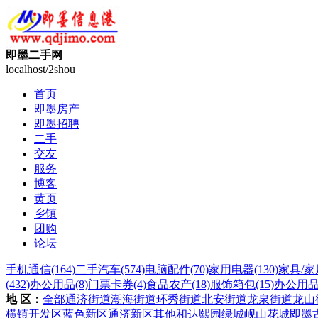
即墨二手网
localhost/2shou
首页
即墨房产
即墨招聘
二手
交友
服务
博客
黄页
乡镇
团购
论坛
手机通信
(164)
二手汽车
(574)
电脑配件
(70)
家用电器
(130)
家具/家
(432)
办公用品
(8)
门票卡券
(4)
食品农产
(18)
服饰箱包
(15)
办公用
地 区：
全部
通济街道
潮海街道
环秀街道
北安街道
龙泉街道
龙山
横镇
开发区
蓝色新区
通济新区
其他
和达熙园
绿城岘山花城
即墨