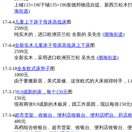
上铺115×190下铺135×190发德邦物流自提。新西
海街道
)
17-4-4
儿童上下床子母床高低床
图
2599
元
纯实木的，进口欧洲芬兰松 全新的 吴先生 (
潮海街道
)
17-4-4
全新实木儿童床子母床高低床上下床
图
2599
元
全新实木，采用进口欧洲芬兰松 吴先生 (
潮海街道
)
17-3-18
全友欧式床垫子
图
1800
元
由于要搬新居，美式装修、这张欧式的大床就得转手，1.8m
17-3-15
9.9成新的床，每个150元
图
150
元
现有两张9.9成新的木板床，因工作原因，现以每张150
17-3-4
超市货架、收银台、便利店收银台、便利店吧台、药店
480
元
高档组合收银台、超市货架、收银台、便利店收银台、便