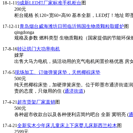
18-1-11
9成新LED灯厂家标准手机柜台
图
200
元
柜台规格 长120×宽60×高90 基本全新，LED灯！地址 即墨
17-12-11
青岛烟台威海潍坊日照临沂韩国生物质颗粒取暖炉
图
qingdonga
规格及参数 燃料类型 生物质颗粒（国家提倡的节能环保燃料）燃料规
17-8-16
转让拱门大功率电机
娕芽
出售大马力电机，搞活动用的充气电机闲置价格优惠 房女士
17-6-5
现场加工、订做弹簧床垫，天然椰棕床垫
500
元
纯天然椰棕床垫，加硬弹簧床垫。位于即墨市通济街道润
责的态度，只做用的住 (
通济街道
)
17-4-21
超市货架厂家直销
图
500
元
各种超市收款台以及各种便利店简约吧台 全新 冀明亮 (
17-4-21
全新实木少年床儿童床上下床婴儿床新西兰松木
图
2599
元