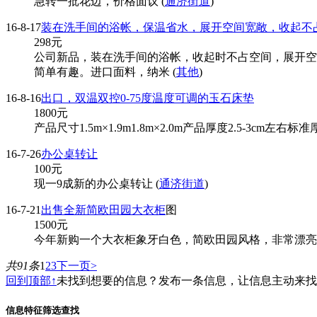
急转一批花边，价格面议 (
通济街道
)
16-8-17
装在洗手间的浴帐，保温省水，展开空间宽敞，收起不
298
元
公司新品，装在洗手间的浴帐，收起时不占空间，展开空
简单有趣。进口面料，纳米 (
其他
)
16-8-16
出口，双温双控0-75度温度可调的玉石床垫
1800
元
产品尺寸1.5m×1.9m1.8m×2.0m产品厚度2.5-
16-7-26
办公桌转让
100
元
现一9成新的办公桌转让 (
通济街道
)
16-7-21
出售全新简欧田园大衣柜
图
1500
元
今年新购一个大衣柜象牙白色，简欧田园风格，非常漂亮的一
共91条
1
2
3
下一页>
回到顶部↑
未找到想要的信息？发布一条信息，让信息主动来
信息特征筛选查找