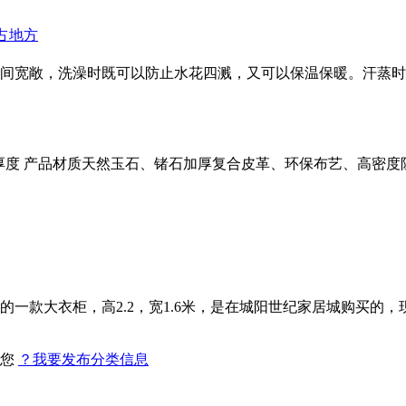
占地方
间宽敞，洗澡时既可以防止水花四溅，又可以保温保暖。汗蒸时
3cm左右标准厚度 产品材质天然玉石、锗石加厚复合皮革、环保布艺、高密
款大衣柜，高2.2，宽1.6米，是在城阳世纪家居城购买的，现低
找您
？我要发布分类信息