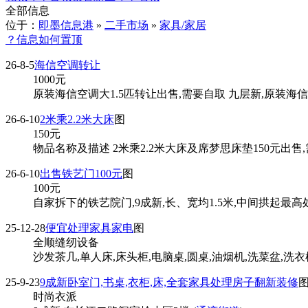
全部信息
位于：
即墨信息港
»
二手市场
»
家具/家居
？信息如何置顶
26-8-5
海信空调转让
1000
元
原装海信空调大1.5匹转让出售,需要自取 九层新,原装海信
26-6-10
2米乘2.2米大床
图
150
元
物品名称及描述 2米乘2.2米大床及席梦思床垫150元出售,
26-6-10
出售铁艺门100元
图
100
元
自家拆下的铁艺院门,9成新,长、宽均1.5米,中间拱起最高处1
25-12-28
便宜处理家具家电
图
全顺缝纫设备
沙发茶几,单人床,床头柜,电脑桌,圆桌,油烟机,洗菜盆,洗衣机
25-9-23
9成新卧室门,书桌,衣柜,床,全套家具处理房子翻新装修
时尚衣派