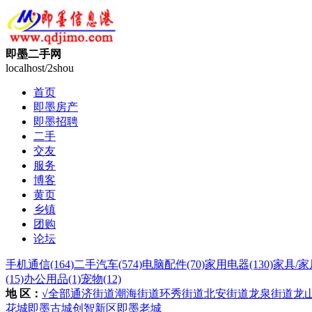
即墨二手网
localhost/2shou
首页
即墨房产
即墨招聘
二手
交友
服务
博客
黄页
乡镇
团购
论坛
手机通信
(164)
二手汽车
(574)
电脑配件
(70)
家用电器
(130)
家具/家
(15)
办公用品
(1)
宠物
(12)
地 区：
√全部
通济街道
潮海街道
环秀街道
北安街道
龙泉街道
龙
花城
即墨古城
创智新区
即墨老城