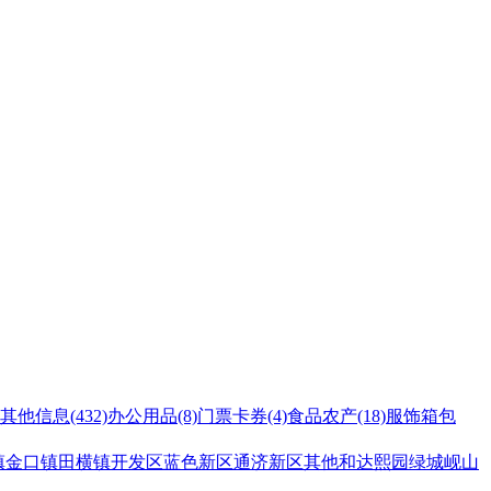
其他信息
(432)
办公用品
(8)
门票卡券
(4)
食品农产
(18)
服饰箱包
镇
金口镇
田横镇
开发区
蓝色新区
通济新区
其他
和达熙园
绿城岘山