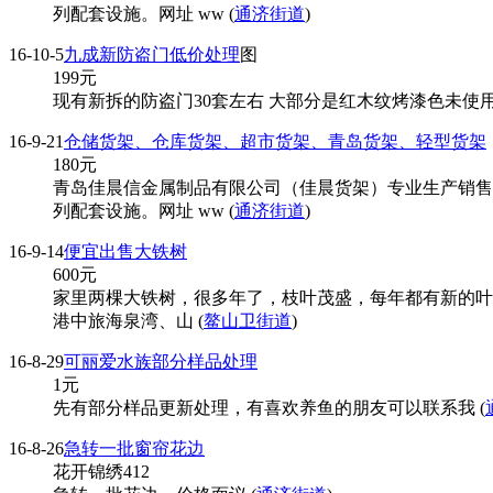
列配套设施。网址 ww (
通济街道
)
16-10-5
九成新防盗门低价处理
图
199
元
现有新拆的防盗门30套左右 大部分是红木纹烤漆色未使用 
16-9-21
仓储货架、仓库货架、超市货架、青岛货架、轻型货架
180
元
青岛佳晨信金属制品有限公司（佳晨货架）专业生产销售
列配套设施。网址 ww (
通济街道
)
16-9-14
便宜出售大铁树
600
元
家里两棵大铁树，很多年了，枝叶茂盛，每年都有新的叶子
港中旅海泉湾、山 (
鳌山卫街道
)
16-8-29
可丽爱水族部分样品处理
1
元
先有部分样品更新处理，有喜欢养鱼的朋友可以联系我 (
16-8-26
急转一批窗帘花边
花开锦绣412