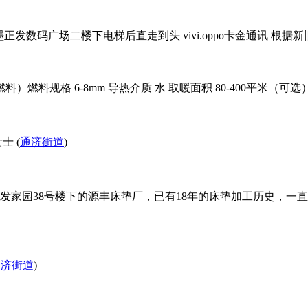
正发数码广场二楼下电梯后直走到头 vivi.oppo卡金通讯 根据新旧程度
格 6-8mm 导热介质 水 取暖面积 80-400平米（可选）体积 小
 (
通济街道
)
发家园38号楼下的源丰床垫厂，已有18年的床垫加工历史，一
通济街道
)