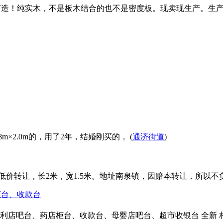
兰松木打造！纯实木，不是板木结合的也不是密度板。现卖现生产。生产
×2.0m的，用了2年，结婚刚买的， (
通济街道
)
元低价转让，长2米，宽1.5米。地址南泉镇，因赔本转让，所以
柜台、收款台
利店吧台、药店柜台、收款台、母婴店吧台、超市收银台 全新 