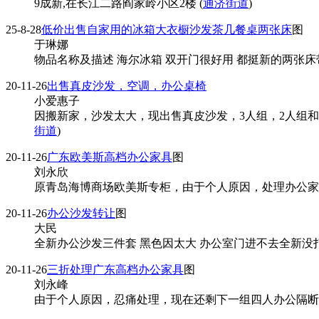
9成新,在长江二路阎家岭小区2楼 (
通济街道
)
25-8-28
低价出售自家用的冰箱大衣橱沙发茶几餐桌两张床
图
于琳娜
物品名称及描述 海尔冰箱 双开门很好用 都挺新的两张床
20-11-26
出售真皮沙发，空调，办公桌椅
小爱惠子
因搬新家，沙发太大，现出售真皮沙发，3人组，2人组和1
街道
)
20-11-26
广东欧美斯高档办公家具
图
刘永欣
原青岛海博商场欧美斯专柜，由于个人原因，处理办公家
20-11-26
办公沙发转让
图
大民
全新办公沙发三件套 黑色因太大 办公室门进不去全新没打
20-11-26
三折处理广东高档办公家具
图
刘永峰
由于个人原因，忍痛处理，现在还剩下一组四人办公隔断，