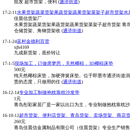
批发 超市货架，便利 (
通济街道
)
17-2-11
水果货架蔬菜货架果蔬货架蔬果货架菜架子超市货架水
佳晨信货架厂
水果货架蔬菜货架果蔬货架蔬果货架菜架子超市货架 青
仓储货架、角钢货架收 (
通济街道
)
17-1-24
蓝村金德利百货
xjh4169
九成新货架，底价转让
17-1-5
现场加工，订做席梦思，天然椰棕，3D椰棕床垫
500
元
纯天然椰棕床垫，加硬弹簧床垫。位于即墨市通济街道润
责的态度，只做用的住 (
通济街道
)
16-12-14
专业加工制做抱枕靠枕沙发垫
1
元
青岛彤彩家居厂是一家以出口为主，专业制做抱枕靠枕沙发
16-10-12
超市货架、便利店货架、青岛货架、卖场货架、商店
260
元
青岛佳晨信金属制品有限公司（佳晨货架）专业生产销售