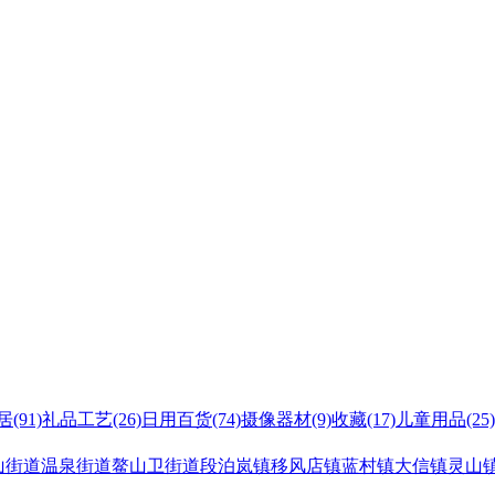
居
(91)
礼品工艺
(26)
日用百货
(74)
摄像器材
(9)
收藏
(17)
儿童用品
(25)
山街道
温泉街道
鳌山卫街道
段泊岚镇
移风店镇
蓝村镇
大信镇
灵山