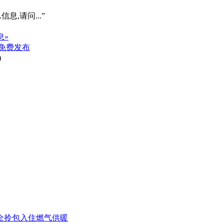
信息,请问...”
息»
免费发布
)
齐全拎包入住燃气供暖