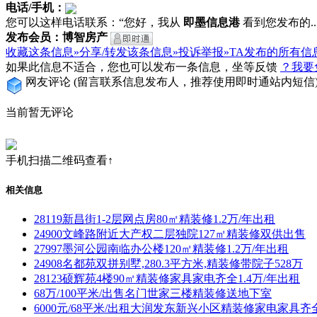
电话/手机：
您可以这样电话联系：“您好，我从
即墨信息港
看到您发布的...
发布会员：博智房产
收藏这条信息»
分享/转发该条信息»
投诉举报»
TA发布的所有信
如果此信息不适合，您也可以发布一条信息，坐等反馈
？我要
网友评论
(留言联系信息发布人，推荐使用即时通站内短信
当前暂无评论
手机扫描二维码查看↑
相关信息
28119新昌街1-2层网点房80㎡精装修1.2万/年出租
24900文峰路附近大产权二层独院127㎡精装修双供出售
27997墨河公园南临办公楼120㎡精装修1.2万/年出租
24908名都苑双拼别墅,280.3平方米,精装修带院子528万
28123硕辉苑4楼90㎡精装修家具家电齐全1.4万/年出租
68万/100平米/出售名门世家三楼精装修送地下室
6000元/68平米/出租大润发东新兴小区精装修家电家具