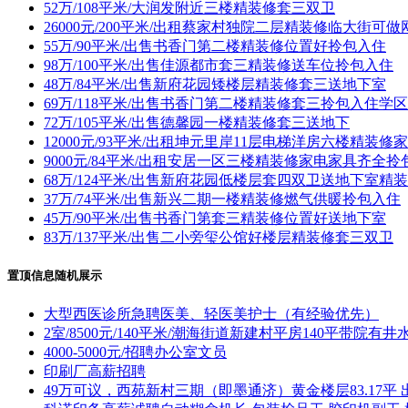
52万/108平米/大润发附近三楼精装修套三双卫
26000元/200平米/出租蔡家村独院二层精装修临大街可做
55万/90平米/出售书香门第二楼精装修位置好拎包入住
98万/100平米/出售佳源都市套三精装修送车位拎包入住
48万/84平米/出售新府花园矮楼层精装修套三送地下室
69万/118平米/出售书香门第二楼精装修套三拎包入住学
72万/105平米/出售德馨园一楼精装修套三送地下
12000元/93平米/出租坤元里岸11层电梯洋房六楼精装
9000元/84平米/出租安居一区三楼精装修家电家具齐全拎
68万/124平米/出售新府花园低楼层套四双卫送地下室精
37万/74平米/出售新兴二期一楼精装修燃气供暖拎包入住
45万/90平米/出售书香门第套三精装修位置好送地下室
83万/137平米/出售二小旁玺公馆好楼层精装修套三双卫
置顶信息随机展示
大型西医诊所急聘医美、轻医美护士（有经验优先）
2室/8500元/140平米/潮海街道新建村平房140平带院有井
4000-5000元/招聘办公室文员
印刷厂高薪招聘
49万可议，西苑新村三期（即墨通济）黄金楼层83.17平 