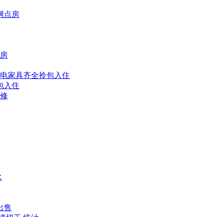
网点房
区房
修家电家具齐全拎包入住
包入住
装修
水
出售