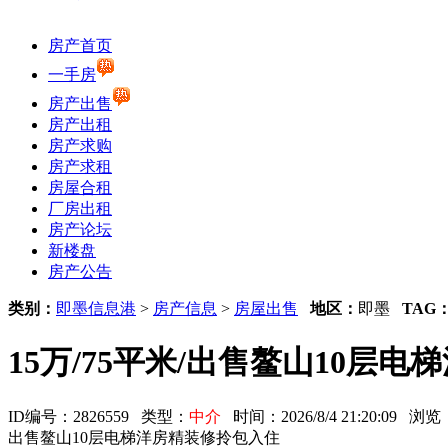
房产首页
一手房
房产出售
房产出租
房产求购
房产求租
房屋合租
厂房出租
房产论坛
新楼盘
房产公告
类别：
即墨信息港
>
房产信息
>
房屋出售
地区：
即墨
TAG
15万/75平米/出售鳌山10层
ID编号：2826559 类型：
中介
时间：2026/8/4 21:20:09 
出售鳌山10层电梯洋房精装修拎包入住