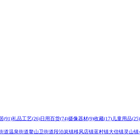
居
(91)
礼品工艺
(26)
日用百货
(74)
摄像器材
(9)
收藏
(17)
儿童用品
(25)
街道
温泉街道
鳌山卫街道
段泊岚镇
移风店镇
蓝村镇
大信镇
灵山镇