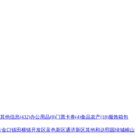
其他信息
(432)
办公用品
(8)
门票卡券
(4)
食品农产
(18)
服饰箱包
√金口镇
田横镇
开发区
蓝色新区
通济新区
其他
和达熙园
绿城岘山