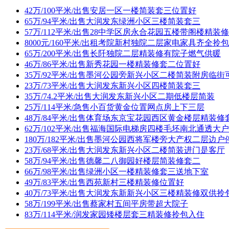
42万/100平米/出售安居一区一楼简装套三位置好
65万/94平米/出售大润发东绿洲小区三楼简装套三
57万/112平米/出售28中学区房永合花园五楼带阁楼精装
8000元/160平米/出租考院新村独院二层家电家具齐全拎
65万/200平米/出售长阡独院二层精装修有院子燃气供暖
46万/86平米/出售新秀花园一楼精装修套二位置好
35万/92平米/出售墨河公园旁新兴小区二楼简装附房临
23万/73平米/出售大润发东新兴小区四楼简装套三
35万/74.2平米/出售大润发东新兴小区二期低楼层简装
25万/114平米/急售小百货黄金位置网点房上下三层
48万/84平米/出售体育场东京宝花园西区黄金楼层精装修
62万/102平米/出售福海国际电梯房四楼毛坯南北通透大
180万/182平米/出售墨河公园西将军楼旁大产权二层边
23万/68平米/出售大润发东新兴小区二楼简装进门是客厅
58万/94平米/出售德馨二八御园好楼层简装修套二
66万/98平米/出售绿洲小区一楼精装修套三送地下室
49万/83平米/出售西苑新村三楼精装修位置好
40万/73平米/出售大润发东新新兴小区三楼精装修双供
58万/199平米/出售蔡家村五间平房带超大院子
83万/114平米/润发家园矮楼层套三精装修拎包入住