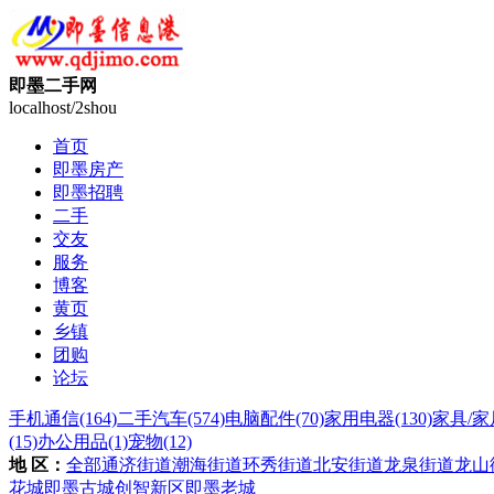
即墨二手网
localhost/2shou
首页
即墨房产
即墨招聘
二手
交友
服务
博客
黄页
乡镇
团购
论坛
手机通信
(164)
二手汽车
(574)
电脑配件
(70)
家用电器
(130)
家具/家
(15)
办公用品
(1)
宠物
(12)
地 区：
全部
通济街道
潮海街道
环秀街道
北安街道
龙泉街道
龙山
花城
即墨古城
创智新区
即墨老城