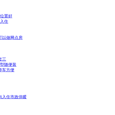
修位置好
包入住
街可以做网点房
套三
户型随便装
户停车方便
拎包入住市政供暖