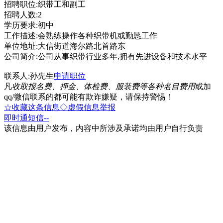
招聘职位:织带工和副工
招聘人数:2
学历要求:初中
工作描述:会熟练操作各种织带机或勤恳工作
单位地址:大信街道海尔路北首路东
公司简介:公司从事织带行业多年,拥有先进设备和技术水平
联系人:孙先生
申请职位
凡
收取报名费、押金、体检费、服装费等各种名目费用
或加
qq/微信联系的都可能有欺诈嫌疑，请保持警惕！
☆收藏这条信息
◇虚假信息举报
即时通
短信
--
该信息由用户发布，内容中所涉及承诺均由用户自行负责