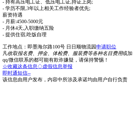
- 持有高压电工证、低压电工证,持证上岗;
- 学历不限,3年以上相关工作经验者优先;
薪资待遇
- 月薪:4500-5000元
- 月休4天,入职缴纳五险
- 提供住宿,吃饭自理
工作地点：即墨海尔路100号 日日顺物流园
申请职位
凡
收取报名费、押金、体检费、服装费等各种名目费用
或加
qq/微信联系的都可能有欺诈嫌疑，请保持警惕！
☆收藏这条信息
◇虚假信息举报
即时通
短信
--
该信息由用户发布，内容中所涉及承诺均由用户自行负责