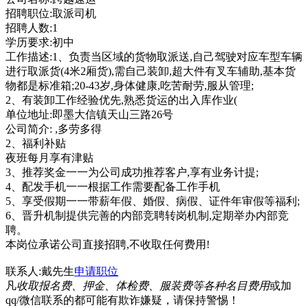
招聘职位:取派司机
招聘人数:1
学历要求:初中
工作描述:1、负责当区域的货物取派送,自己驾驶对应车型车辆
进行取派货(4米2厢货),需自己装卸,超大件有叉车辅助,基本货
物都是标准箱;20-43岁,身体健康,吃苦耐劳,服从管理;
2、有装卸工作经验优先,熟悉货运的出入库作业(
单位地址:即墨大信镇天山三路26号
公司简介: ,多劳多得
2、福利补贴
夜班每月享有津贴
3、推荐奖金一一为公司成功推荐客户,享有业务计提;
4、配发手机一一根据工作需要配备工作手机
5、享受假期一一带薪年假、婚假、病假、证件年审假等福利;
6、晋升机制提供完善的内部竞聘转岗机制,定期举办内部竞
聘。
本岗位承诺公司直接招聘,不收取任何费用!
联系人:戴先生
申请职位
凡
收取报名费、押金、体检费、服装费等各种名目费用
或加
qq/微信联系的都可能有欺诈嫌疑，请保持警惕！