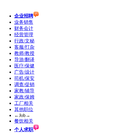
企业招聘
业务销售
财务会计
经营管理
行政/文秘
客服/打杂
教师/教授
导游/翻译
医疗/保健
广告/设计
司机/保安
调查/促销
家教/辅导
家政/保姆
工厂相关
其他职位
←Job→
餐饮相关
个人求职