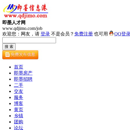
即墨人才网
www.qdjimo.com/job
欢迎您：网友，请
登录
不是会员？
免费注册
也可用
QQ登
首页
即墨房产
即墨招聘
二手
交友
服务
博客
黄页
乡镇
团购
论坛