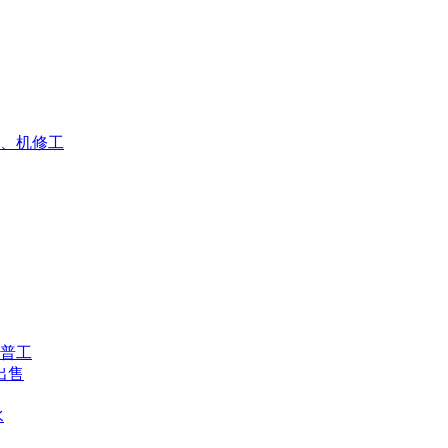
、机修工
普工
出售
水