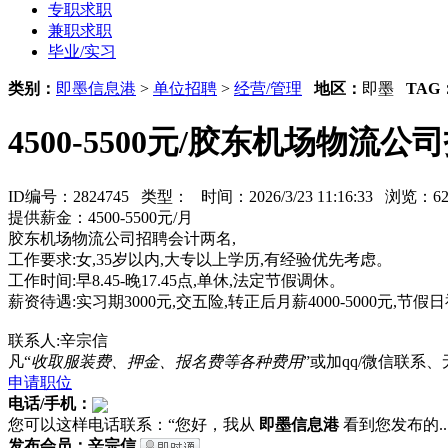
专职求职
兼职求职
毕业/实习
类别：
即墨信息港
>
单位招聘
>
经营/管理
地区：
即墨
TAG
4500-5500元/胶东机场物
ID编号：2824745 类型：
时间：2026/3/23 11:16:33 浏览
提供薪金：4500-5500元/月
胶东机场物流公司招聘会计两名,
工作要求:女,35岁以内,大专以上学历,有经验优先考虑。
工作时间:早8.45-晚17.45点,单休,法定节假调休。
薪资待遇:实习期3000元,交五险,转正后月薪4000-5000元,节假
联系人:辛宗信
凡“
收取服装费、押金、报名费等各种费用
”或加qq/微信联
申请职位
电话/手机：
您可以这样电话联系：“您好，我从
即墨信息港
看到您发布的...
发布会员：辛宗信