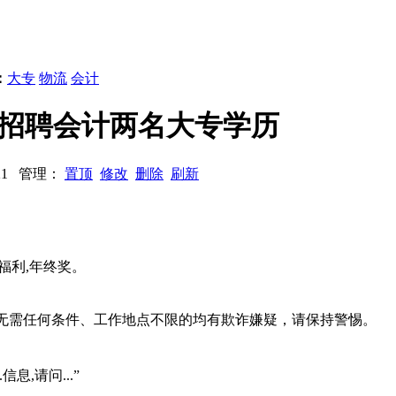
：
大专
物流
会计
流公司招聘会计两名大专学历
：621 管理：
置顶
修改
删除
刷新
日福利,年终奖。
系、无需任何条件、工作地点不限的均有欺诈嫌疑，请保持警惕。
信息,请问...”