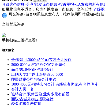
收藏这条信息»
分享/转发该条信息»
投诉举报»
TA发布的所有信
如果此信息不适合，您也可以发布一条信息，坐等反馈
？我要
网友评论
(留言联系信息发布人，推荐使用即时通站内短信
当前暂无评论
手机扫描二维码查看↑
相关信息
全/兼皆可/3000-4500元/实习会计操作
5000-6000元/招聘办公室文职岗位
面议/古城外物业招聘会计
出纳大专3年以上经验3800-5000
即墨财税公司急招会计主管
1000-4000元/招聘实习会计,有经验者优先,有老师傅带
会计人员一名
诚聘会计,双休五险,业务多元有前景
面议/古城外物业招聘会计
税务师事务所招聘