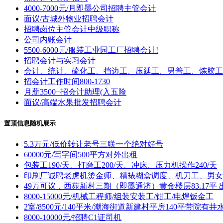
4000-7000元/月即墨公司招聘主管会计
面议/古城外物业招聘会计
招聘岗位主管会计中级职称
公司内账会计
5500-6000元/服装工业园工厂招聘会计!
招聘会计与实习会计
会计、统计、硫化工、挡边工、压延工、男普工、炼胶工
招会计工作时间800-1730
月薪3500+招会计助理(入五险
面议/高端水果批发招聘会计
置顶信息随机展示
5.3万元/低价转让老号三联一个绝对好号
60000元/写字间500平方对外出租
包装工190/天、打磨工200/天、冲床、压力机操作240/天
印刷厂诚聘老虎机烫金师、精裱糊盒调度、机刀工、男女
49万可议，西苑新村三期（即墨通济）黄金楼层83.17平 
8000-15000元/机械工程师/组装安装工/钳工/电焊钣金工
2室/8500元/140平米/潮海街道新建村平房140平带院有井
8000-10000元/招聘C1证司机