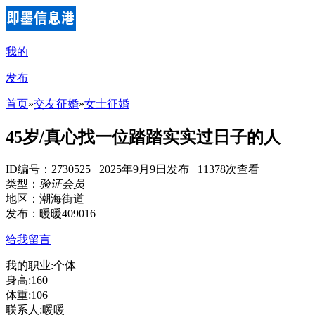
我的
发布
首页
»
交友征婚
»
女士征婚
45岁/真心找一位踏踏实实过日子的人
ID编号：2730525 2025年9月9日发布 11378次查看
类型：
验证会员
地区：潮海街道
发布：暖暖409016
给我留言
我的职业:个体
身高:160
体重:106
联系人:暖暖