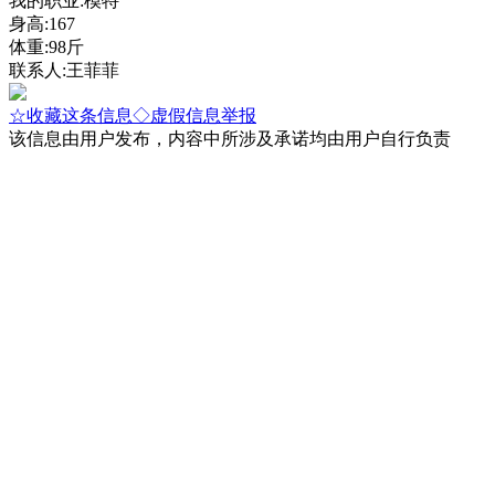
我的职业:模特
身高:167
体重:98斤
联系人:王菲菲
☆收藏这条信息
◇虚假信息举报
该信息由用户发布，内容中所涉及承诺均由用户自行负责