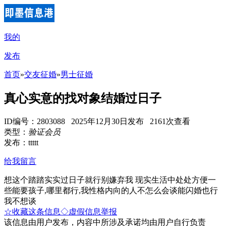
我的
发布
首页
»
交友征婚
»
男士征婚
真心实意的找对象结婚过日子
ID编号：2803088 2025年12月30日发布 2161次查看
类型：
验证会员
发布：ttttt
给我留言
想这个踏踏实实过日子就行别嫌弃我 现实生活中处处方便一
些能要孩子,哪里都行,我性格内向的人不怎么会谈能闪婚也行
我不想谈
☆收藏这条信息
◇虚假信息举报
该信息由用户发布，内容中所涉及承诺均由用户自行负责