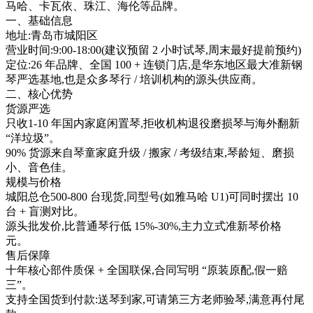
马哈、卡瓦依、珠江、海伦等品牌。
一、基础信息
地址:青岛市城阳区
营业时间:9:00-18:00(建议预留 2 小时试琴,周末最好提前预约)
定位:26 年品牌、全国 100 + 连锁门店,是华东地区最大准新钢
琴严选基地,也是众多琴行 / 培训机构的源头供应商。
二、核心优势
货源严选
只收1-10 年国内家庭闲置琴,拒收机构退役磨损琴与海外翻新
“洋垃圾”。
90% 货源来自琴童家庭升级 / 搬家 / 考级结束,琴龄短、磨损
小、音色佳。
规模与价格
城阳总仓500-800 台现货,同型号(如雅马哈 U1)可同时摆出 10
台 + 盲测对比。
源头批发价,比普通琴行低 15%-30%,主力立式准新琴价格
元。
售后保障
十年核心部件质保 + 全国联保,合同写明 “原装原配,假一赔
三”。
支持全国货到付款:送琴到家,可请第三方老师验琴,满意再付尾