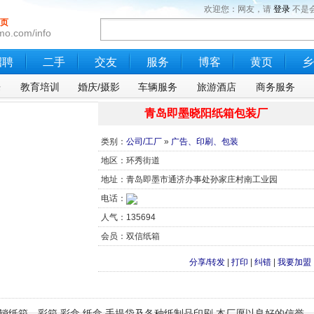
欢迎您：网友，请
登录
不是
页
mo.com/info
招聘
二手
交友
服务
博客
黄页
乡
乐
教育培训
婚庆/摄影
车辆服务
旅游酒店
商务服务
青岛即墨晓阳纸箱包装厂
类别：
公司/工厂
»
广告、印刷、包装
地区：环秀街道
地址：青岛即墨市通济办事处孙家庄村南工业园
电话：
人气：135694
会员：双信纸箱
分享/转发
|
打印
|
纠错
|
我要加盟
纸箱，彩箱,彩盒,纸盒,手提袋及各种纸制品印刷.本厂愿以良好的信誉