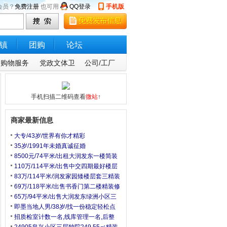
会员？
免费注册
也可用
QQ登录
手机版
镇
团购
论坛
购物服务
党政文体卫
公司/工厂
手机扫描二维码查看
微站
↑
商家最新信息
大专/43岁/世界有你才精彩
35岁/1991年未婚真诚征婚
8500元/74平米/出租大润发东一楼简装
110万/114平米/出售中交四期最好楼层
83万/114平米/润发家园矮楼层套三精装
69万/118平米/出售书香门第二楼精装修
65万/94平米/出售大润发东绿洲小区三
即墨当地人男/38岁/找一份稳定轻松点
招质检室计数一名,线库管理一名,后整