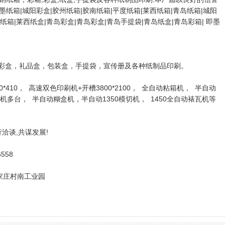
纸箱|城阳彩盒|胶州纸箱|胶南纸箱|平度纸箱|莱西纸箱|青岛纸箱|城阳
纸箱|莱西纸盒|青岛彩盒|青岛彩盒|青岛手提袋|青岛纸盒|青岛彩箱| 即墨
彩盒，礼品盒，包装盒，手提袋，宣传册及各种纸制品印刷。
*410， 高速双色印刷机+开槽3800*2100， 全自动粘箱机， 半自动
机多台， 半自动糊盒机，半自动1350模切机， 1450全自动裱瓦机等
洽谈,共谋发展!
558
家庄村南工业园