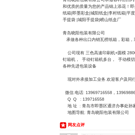
和优质的质量为您的产品锦上添花！即墨
纸箱|即墨彩盒|城阳纸盒|李村纸箱|平度
手提袋 |城阳手提袋|崂山纸盒厂
青岛晓阳包装有限公司
承做各种出口内销瓦楞纸箱，彩箱，
公司现有 三色高速印刷机+圆模 2800
钉箱机， 手动钉箱机多台， 手动模切
各种先进包装设备
现对外承接加工业务.欢迎客户及同行
微信.电话: 13969716558，13969886
Q Q : 139716558
地 址 : 青岛市即墨区通济办事处孙
地图导航: 青岛晓阳包装有限公司
网友点评