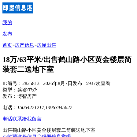
我的
发布
首页
»
房产信息
»
房屋出售
18万/63平米/出售鹤山路小区黄金楼层简
装套二送地下室
ID编号：2825813 2026年8月7日发布 5937次查看
类型：
实名中介
发布：博智房产
电话：
15064271217,13963945627
电话联系
给我留言
出售鹤山路小区黄金楼层套二简装送地下室
☆收藏这条信息
◇虚假信息举报