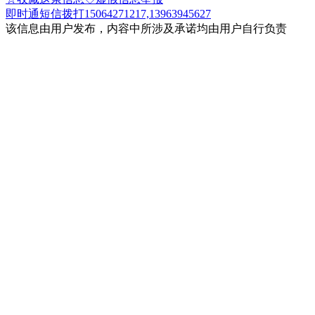
即时通
短信
拨打15064271217,13963945627
该信息由用户发布，内容中所涉及承诺均由用户自行负责