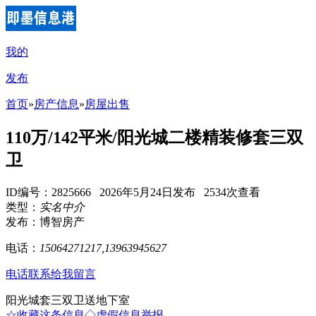
我的
发布
首页
»
房产信息
»
房屋出售
110万/142平米/阳光城二楼精装修套三双
卫
ID编号：2825666 2026年5月24日发布 2534次查看
类型：
实名中介
发布：博智房产
电话：
15064271217,13963945627
电话联系
给我留言
阳光城套三双卫送地下室
☆收藏这条信息
◇虚假信息举报