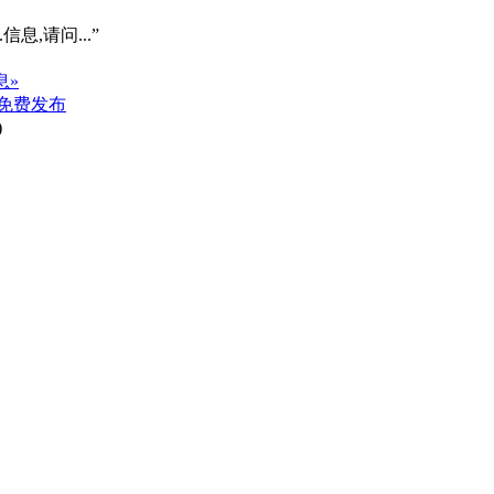
信息,请问...”
息»
免费发布
)