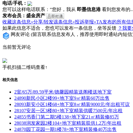
电话/手机：
您可以这样电话联系：“您好，我从
即墨信息港
看到您发布的...
发布会员：盛金房产
收藏这条信息»
分享/转发该条信息»
投诉举报»
TA发布的所有信
如果此信息不适合，您也可以发布一条信息，坐等反馈
？我要
网友评论
(留言联系信息发布人，推荐使用即时通站内短信
当前暂无评论
手机扫描二维码查看↑
相关信息
2室/65万/89.59平米/德馨园精装送阁楼送地下室
24890新民小区2楼99+地下室9㎡精装60万出售
28093新安小区1楼68+地下室8㎡精装9000元/年出租可议
28107安居一区3楼80+地下室精装供暖7500元/年出租
24855书香门第二期5楼138+地下室21㎡精装修85万
28038润发家园2楼104+地下室精装双供1.2万/年出租
24870园丁花园一期1楼78+地下室精装修40万出售