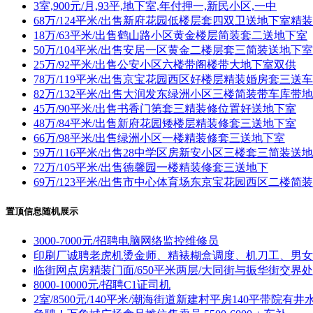
3室,900元/月,93平,地下室,年付押一,新民小区,一中
68万/124平米/出售新府花园低楼层套四双卫送地下室精
18万/63平米/出售鹤山路小区黄金楼层简装套二送地下室
50万/104平米/出售安居一区黄金二楼层套三简装送地下室
25万/92平米/出售公安小区六楼带阁楼带大地下室双供
78万/119平米/出售京宝花园西区好楼层精装婚房套三送
82万/132平米/出售大润发东绿洲小区三楼简装带车库带
45万/90平米/出售书香门第套三精装修位置好送地下室
48万/84平米/出售新府花园矮楼层精装修套三送地下室
66万/98平米/出售绿洲小区一楼精装修套三送地下室
59万/116平米/出售28中学区房新安小区三楼套三简装送
72万/105平米/出售德馨园一楼精装修套三送地下
69万/123平米/出售市中心体育场东京宝花园西区二楼简
置顶信息随机展示
3000-7000元/招聘电脑网络监控维修员
印刷厂诚聘老虎机烫金师、精裱糊盒调度、机刀工、男女
临街网点房精装门面/650平米两层/大同街与振华街交界处
8000-10000元/招聘C1证司机
2室/8500元/140平米/潮海街道新建村平房140平带院有井