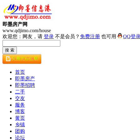
即墨房产网
www.qdjimo.com/house
欢迎您：网友，请
登录
不是会员？
免费注册
也可用
QQ登
首页
即墨房产
即墨招聘
二手
交友
服务
博客
黄页
乡镇
团购
论坛