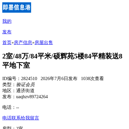
我的
发布
首页
»
房产信息
»
房屋出售
2室/48万/84平米/硕辉苑5楼84平精装送8
平地下室
ID编号：2824510 2026年7月6日发布 1038次查看
类型：
验证会员
地区：通济街道
发布：uaqbzv89724264
电话：
--
电话联系
给我留言
房型：2室