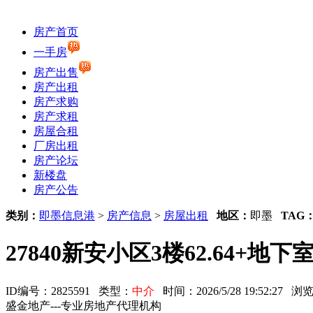
房产首页
一手房
房产出售
房产出租
房产求购
房产求租
房屋合租
厂房出租
房产论坛
新楼盘
房产公告
类别：
即墨信息港
>
房产信息
>
房屋出租
地区：
即墨
TAG
27840新安小区3楼62.64+地下
ID编号：2825591 类型：
中介
时间：2026/5/28 19:52:27
盛金地产---专业房地产代理机构