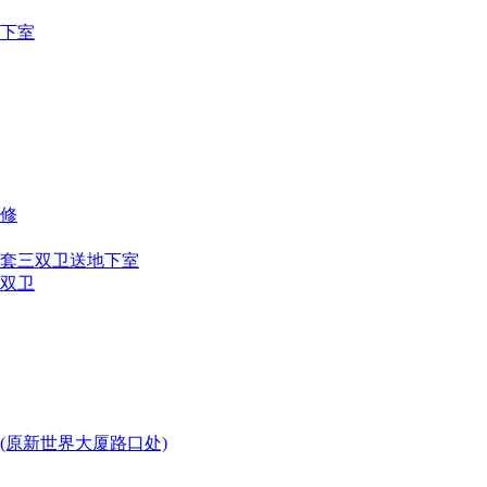
地下室
装修
装套三双卫送地下室
四双卫
(原新世界大厦路口处)