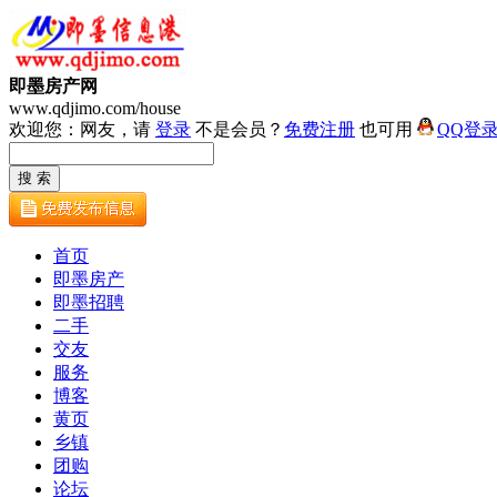
即墨房产网
www.qdjimo.com/house
欢迎您：网友，请
登录
不是会员？
免费注册
也可用
QQ登
首页
即墨房产
即墨招聘
二手
交友
服务
博客
黄页
乡镇
团购
论坛