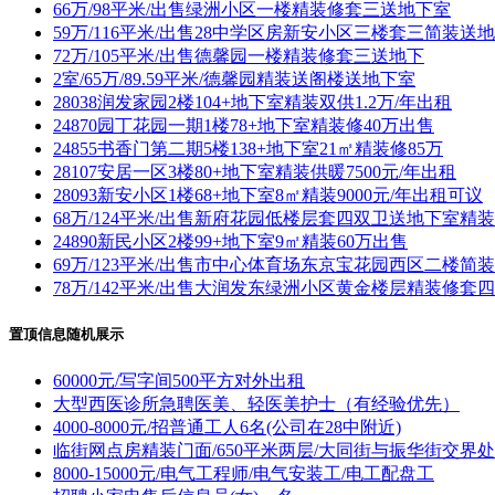
66万/98平米/出售绿洲小区一楼精装修套三送地下室
59万/116平米/出售28中学区房新安小区三楼套三简装送
72万/105平米/出售德馨园一楼精装修套三送地下
2室/65万/89.59平米/德馨园精装送阁楼送地下室
28038润发家园2楼104+地下室精装双供1.2万/年出租
24870园丁花园一期1楼78+地下室精装修40万出售
24855书香门第二期5楼138+地下室21㎡精装修85万
28107安居一区3楼80+地下室精装供暖7500元/年出租
28093新安小区1楼68+地下室8㎡精装9000元/年出租可议
68万/124平米/出售新府花园低楼层套四双卫送地下室精
24890新民小区2楼99+地下室9㎡精装60万出售
69万/123平米/出售市中心体育场东京宝花园西区二楼简
78万/142平米/出售大润发东绿洲小区黄金楼层精装修套
置顶信息随机展示
60000元/写字间500平方对外出租
大型西医诊所急聘医美、轻医美护士（有经验优先）
4000-8000元/招普通工人6名(公司在28中附近)
临街网点房精装门面/650平米两层/大同街与振华街交界处
8000-15000元/电气工程师/电气安装工/电工配盘工