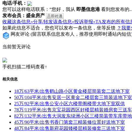
电话/手机：
您可以这样电话联系：“您好，我从
即墨信息港
看到您发布的...
发布会员：盛金房产
收藏这条信息»
分享/转发该条信息»
投诉举报»
TA发布的所有信
如果此信息不适合，您也可以发布一条信息，坐等反馈
？我要
网友评论
(留言联系信息发布人，推荐使用即时通站内短信
当前暂无评论
手机扫描二维码查看↑
相关信息
18万/63平米/出售鹤山路小区黄金楼层简装套二送地下室
50万/104平米/出售安居一区黄金二楼层套三简装送地下室
25万/92平米/出售公安小区六楼带阁楼带大地下室双供
78万/119平米/出售京宝花园西区好楼层精装婚房套三送
82万/132平米/出售大润发东绿洲小区三楼简装带车库带
45万/90平米/出售书香门第套三精装修位置好送地下室
48万/84平米/出售新府花园矮楼层精装修套三送地下室