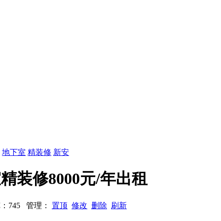
：
地下室
精装修
新安
室精装修8000元/年出租
 浏览：745 管理：
置顶
修改
删除
刷新