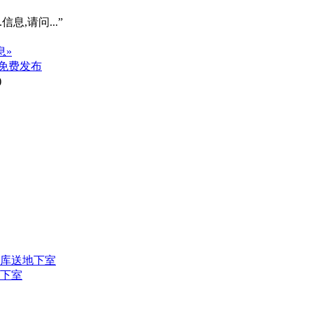
信息,请问...”
息»
免费发布
)
车库送地下室
地下室