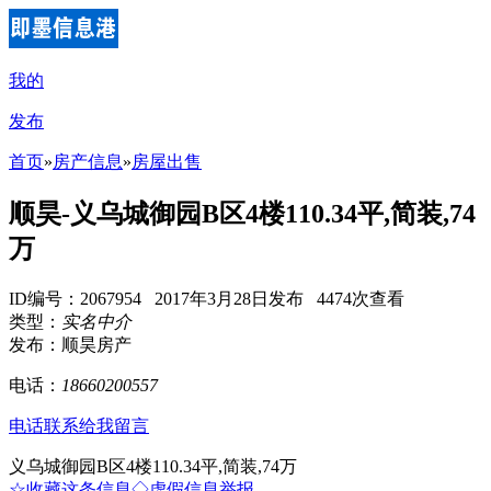
我的
发布
首页
»
房产信息
»
房屋出售
顺昊-义乌城御园B区4楼110.34平,简装,74
万
ID编号：2067954 2017年3月28日发布 4474次查看
类型：
实名中介
发布：顺昊房产
电话：
18660200557
电话联系
给我留言
义乌城御园B区4楼110.34平,简装,74万
☆收藏这条信息
◇虚假信息举报