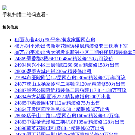
手机扫描二维码查看↑
相关信息
租面议/售48万/90平米/润发家园网点房
48万/84平米/出售新府花园矮楼层精装修套三送地下室
38万/73平米/出售大润发东新兴小区二期好楼层精装修套
24869墨香郡2楼/6F110.48㎡精装修150万可议价
24904泉兴小区三层独院260.68㎡精装修158万出售
28006即墨古城内铺230㎡精装修出租
27984市医院附近1-2层网点房230㎡精装修7万/年可议
24877鳌山卫杨家岭村二层独院120㎡精装修50万出售
24887墨河公园附近精装修二层独院117.8㎡138万可议
24894东方花园,面积222,精装修婚房200万出售
24865中惠景园4/5F112㎡精装修75万出售
24864开发区四季香邑86.58㎡精装修50万出售
28068店子山二路1-2层网点房160㎡精装修3.2万/年
24863中梁拾光漫城二期4/18F105㎡精装修128万出售
24898萃英花园C区1楼88㎡精装修62万出售
24870园丁花园一期1楼78+地下室精装修40万出售