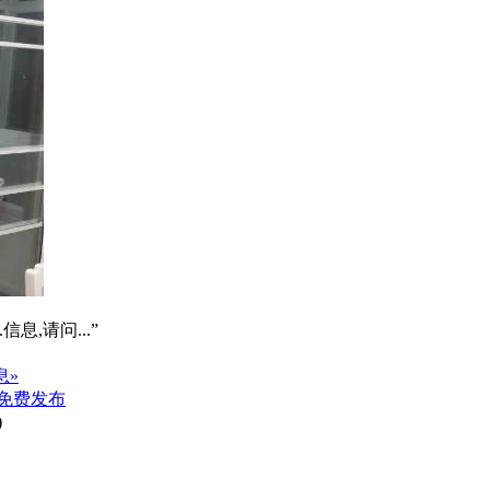
信息,请问...”
息»
免费发布
)