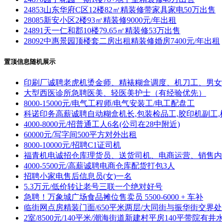
24853山东华府C区12楼82㎡精装修带家具家电50万出售
28085新安小区2楼93㎡精装修9000元/年出租
24891天一仁和郡10楼79.65㎡精装修53万出售
28092中惠景园顶楼套二房出租精装修婚房7400元/年出租
置顶信息随机展示
印刷厂诚聘老虎机烫金师、精裱糊盒调度、机刀工、男女
大型西医诊所急聘医美、轻医美护士（有经验优先）
8000-15000元/电气工程师/电气安装工/电工配盘工
科诺印务高薪诚聘自动糊盒机长,包装检品工,胶印机副工,
4000-8000元/招普通工人6名(公司在28中附近)
60000元/写字间500平方对外出租
8000-10000元/招聘C1证司机
福青机电诚招仓库理货员、送货司机、电商运营、销售内
4000-5500元/高薪诚聘电商仓库配货打包3人
招聘小家电售后信息员(女)一名
5.3万元/低价转让老号三联一个绝对好号
急聘！万象城广场食品摊位售卖员 5500-6000 + 车补
临街网点房精装门面/650平米两层/大同街与振华街交界处
2室/8500元/140平米/潮海街道新建村平房140平带院有井