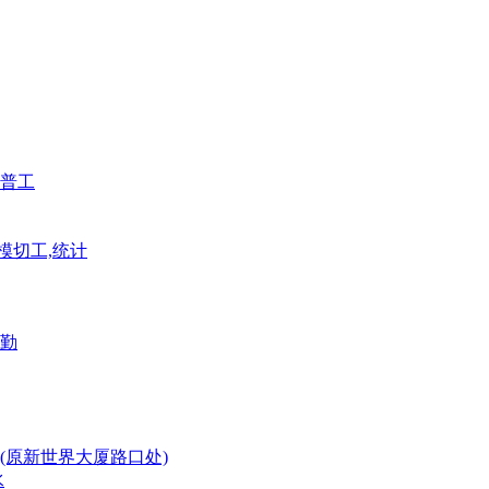
普工
模切工,统计
勤
(原新世界大厦路口处)
水