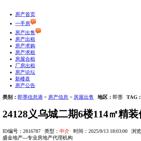
房产首页
一手房
房产出售
房产出租
房产求购
房产求租
房屋合租
厂房出租
房产论坛
新楼盘
房产公告
类别：
即墨信息港
>
房产信息
>
房屋出售
地区：
即墨
TAG
24128义乌城二期6楼114㎡精
ID编号：2816787 类型：
中介
时间：2025/9/13 18:03:00
盛金地产---专业房地产代理机构