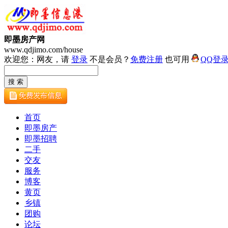
即墨房产网
www.qdjimo.com/house
欢迎您：网友，请
登录
不是会员？
免费注册
也可用
QQ登
首页
即墨房产
即墨招聘
二手
交友
服务
博客
黄页
乡镇
团购
论坛