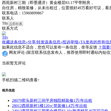
西苑新村三期（即墨通济）黄金楼层83.17平带附房，
自住房，精致装修，从未出租过，位置很好49万看好可议，看
联系电话：15969899867
联系人
Tily
联系方式
Tily
收藏这条信息»
分享/转发该条信息»
投诉举报»
TA发布的所有信
如果此信息不适合，您也可以发布一条信息，坐等反馈
？我要
网友评论
(留言联系信息发布人，推荐使用即时通站内短信
当前暂无评论
手机扫描二维码查看↑
相关信息
28079窑头新村三间平房独院精装修1万/年出租
28012西苑新村1楼120㎡简装修1.4万/年出租
24913西苑新村三期黄金楼层83.19+附房精装49万可议价