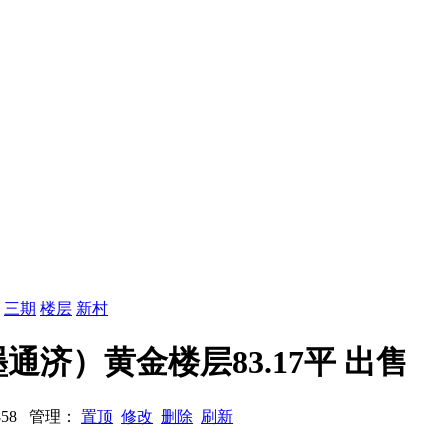
：
三期
楼层
新村
济）黄金楼层83.17平 出售
6858 管理：
置顶
修改
删除
刷新