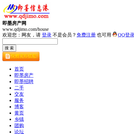
即墨房产网
www.qdjimo.com/house
欢迎您：网友，请
登录
不是会员？
免费注册
也可用
QQ登
首页
即墨房产
即墨招聘
二手
交友
服务
博客
黄页
乡镇
团购
论坛