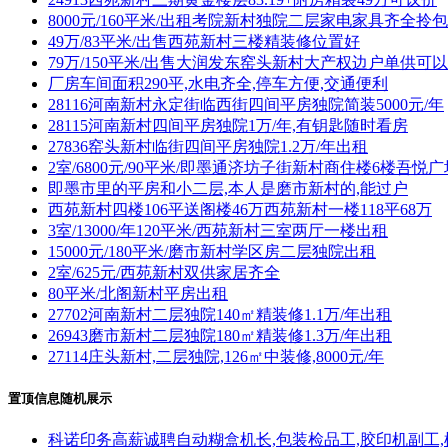
8000元/160平米/出租考院新村独院二层家电家具齐全拎
49万/83平米/出售西苑新村三楼精装修位置好
79万/150平米/出售大润发东窑头新村大产权边户单供可
厂房车间面积290平,水电齐全,停车方便,交通便利
28116河南新村永定街临西街四间平房独院简装5000元/年
28115河南新村四间平房独院1万/年,有钥匙随时看房
27836窑头新村临街四间平房独院1.2万/年出租
2室/6800元/90平米/即墨通济坊子街新村商住楼6楼吾
即墨市里的平房和小二层,本人是磨市新村的,能过户
西苑新村四楼106平送阁楼46万西苑新村一楼118平68万
3室/13000/年120平米/西苑新村三室两厅一楼出租
15000元/180平米/磨市新村学区房二层独院出租
2室/625元/西苑新村双供家居齐全
80平米/北阁新村平房出租
27702河南新村二层独院140㎡精装修1.1万/年出租
26943磨市新村二层独院180㎡精装修1.3万/年出租
27114庄头新村,二层独院,126㎡中装修,8000元/年
置顶信息随机展示
科诺印务高薪诚聘自动糊盒机长,包装检品工,胶印机副工,