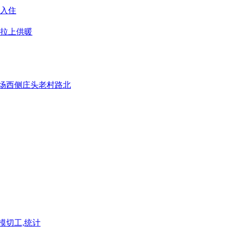
包入住
以拉上供暖
悦广场西侧庄头老村路北
模切工,统计