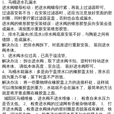
1、马桶进水孔漏水
进水阀螺母松动：把进水阀螺母拧紧，再装上过滤器即可。
过滤器安装不当：在安装过滤器时，还应当注意放好里面的密
封圈，同时要拧紧过滤器蓝盖，否则也会造成漏水。
进水阀的锥形胶垫安装错误：进水阀的锥形胶垫反向安装会造
成漏水。请按图示重新安装锥形胶垫。
2、排水孔漏水(长流水):排水阀底座安装不好，与陶瓷之间有
缝隙，造成漏水。
解决办法： 把排水阀拆下。对底座进行重新安装。 装回进水
阀本体。
3、进水阀水位过高，已高于溢流管。
解决办法： 拆出进水阀，取下进水阀卡扣。逆时针转动进水
阀本体。 调低本体高度，至合适。 装好进水阀即可。
4、马桶水箱漏水：多是由于盖泄水口的橡胶盖太轻，泄水后
因为重力不够，落下时盖不严所致。
解决办法： 将一些重物绑在橡胶盖上方的连接杆处，这样就
可以增加橡胶盖的重力，水箱就不会在漏水了。最简单的方法
就是将牙膏皮圈在橡胶盖上面。
城阳区马桶维修， 进水阀不进水维修：1、 检查自来水压力
是否太低。 2、 检查进水阀的过滤网有否被杂物堵塞。 3、 打
开进水阀盖，检查进水阀体内的密封圈是否脱落或有麻丝、铁