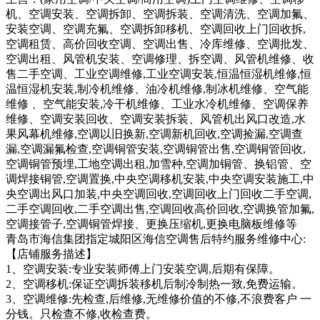
机、空调安装、空调拆卸、空调拆装、空调清洗、空调加氟、
安装空调、空调充氟、空调拆卸移机、空调回收上门回收拆,
空调租赁、高价回收空调、空调出售、冷库维修、空调批发、
空调出租、风管机安装、空调修理、拆空调、风管机维修、收
售二手空调、工业空调维修,工业空调安装,恒温恒湿机维修,恒
温恒湿机安装,制冷机维修、油冷机维修,制冰机维修、空气能
维修 、空气能安装,冷干机维修、工业水冷机维修、空调保养
维修、空调安装回收、空调安装拆装、风管机出风口改造,水
果风幕机维修,空调以旧换新,空调新机回收,空调捡漏,空调查
漏,空调漏氟检查,空调铜管安装,空调铜管出售,空调铜管回收,
空调铜管预埋,工地空调出租,加雪种,空调加铜管、换铝管、空
调焊接铜管,空调置换,中央空调移机安装,中央空调安装施工,中
央空调出风口加装,中央空调回收,空调回收上门回收二手空调,
二手空调回收,二手空调出售,空调回收高价回收,空调换管加氟,
空调接管子,空调铜管焊接、更换压缩机,更换电脑板维修等
青岛市海信集团指定城阳区海信空调售后特约服务维修中心:
【店铺服务描述】
1、空调安装:专业安装师傅上门安装空调,后期有保障。
2、空调移机:保证空调拆装移机后制冷制热一致,免费运输。
3、空调维修:先检查,后维修,无维修价值的不修,不浪费客户 一
分钱。只检查不修,收检查费。