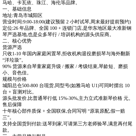
马哈、卡瓦依、珠江、海伦等品牌。
一、基础信息
地址:青岛市城阳区
营业时间:9:00-18:00(建议预留 2 小时试琴,周末最好提前预约)
定位:26 年品牌、全国 100 + 连锁门店,是华东地区最大准新钢
琴严选基地,也是众多琴行 / 培训机构的源头供应商。
二、核心优势
货源严选
只收1-10 年国内家庭闲置琴,拒收机构退役磨损琴与海外翻新
“洋垃圾”。
90% 货源来自琴童家庭升级 / 搬家 / 考级结束,琴龄短、磨损
小、音色佳。
规模与价格
城阳总仓500-800 台现货,同型号(如雅马哈 U1)可同时摆出 10
台 + 盲测对比。
源头批发价,比普通琴行低 15%-30%,主力立式准新琴价格 元。
售后保障
十年核心部件质保 + 全国联保,合同写明 “原装原配,假一赔
三”。
支持全国货到付款:送琴到家,可请第三方老师验琴,满意再付尾
款。