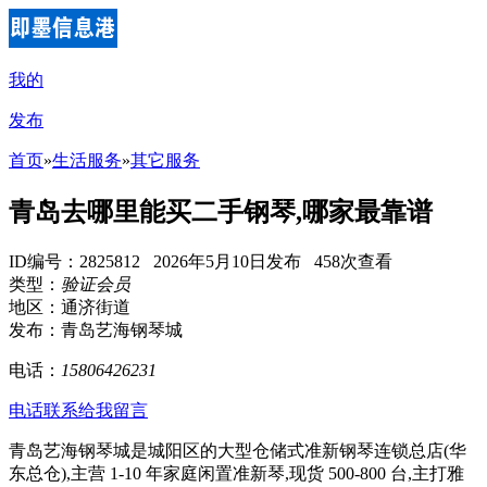
我的
发布
首页
»
生活服务
»
其它服务
青岛去哪里能买二手钢琴,哪家最靠谱
ID编号：2825812 2026年5月10日发布 458次查看
类型：
验证会员
地区：通济街道
发布：青岛艺海钢琴城
电话：
15806426231
电话联系
给我留言
青岛艺海钢琴城是城阳区的大型仓储式准新钢琴连锁总店(华
东总仓),主营 1-10 年家庭闲置准新琴,现货 500-800 台,主打雅