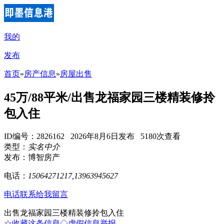
我的
发布
首页
»
房产信息
»
房屋出售
45万/88平米/出售龙福家园三楼精装修拎
包入住
ID编号：2826162 2026年8月6日发布 5180次查看
类型：
实名中介
发布：博智房产
电话：
15064271217,13963945627
电话联系
给我留言
出售龙福家园三楼精装修拎包入住
☆收藏这条信息
◇虚假信息举报