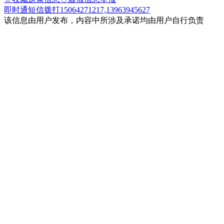
即时通
短信
拨打15064271217,13963945627
该信息由用户发布，内容中所涉及承诺均由用户自行负责