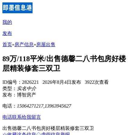
我的
发布
首页
»
房产信息
»
房屋出售
89万/118平米/出售德馨二八书包房好楼
层精装修套三双卫
ID编号：2826221 2026年8月4日发布 3922次查看
类型：
实名中介
发布：博智房产
电话：
15064271217,13963945627
电话联系
给我留言
出售德馨二八书包房好楼层精装修套三双卫
☆收藏这条信息
◇虚假信息举报