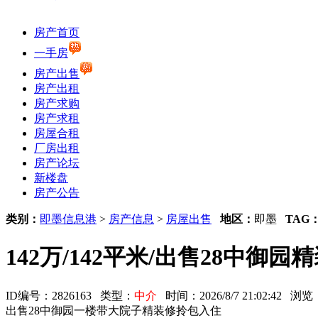
房产首页
一手房
房产出售
房产出租
房产求购
房产求租
房屋合租
厂房出租
房产论坛
新楼盘
房产公告
类别：
即墨信息港
>
房产信息
>
房屋出售
地区：
即墨
TAG
142万/142平米/出售28中
ID编号：2826163 类型：
中介
时间：2026/8/7 21:02:42 
出售28中御园一楼带大院子精装修拎包入住