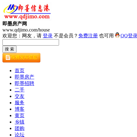
即墨房产网
www.qdjimo.com/house
欢迎您：网友，请
登录
不是会员？
免费注册
也可用
QQ登
首页
即墨房产
即墨招聘
二手
交友
服务
博客
黄页
乡镇
团购
论坛