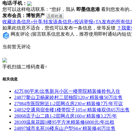
电话/手机：
您可以这样电话联系：“您好，我从
即墨信息港
看到您发布的...
发布会员：博智房产
收藏这条信息»
分享/转发该条信息»
投诉举报»
TA发布的所有信
如果此信息不适合，您也可以发布一条信息，坐等反馈
？我要
网友评论
(留言联系信息发布人，推荐使用即时通站内短信
当前暂无评论
手机扫描二维码查看↑
相关信息
42万/80平米/出售新兴小区一楼带院精装修拎包入住
24877鳌山卫杨家岭村二层独院120㎡精装修50万出售
27984市医院附近1-2层网点房230㎡精装修7万/年可议
24852交通局宿舍楼1楼带院子105㎡精装修双供65万出售
28068店子山二路1-2层网点房160㎡精装修3.2万/年
28109温泉花园1楼95平方米精装修6800元/年出租
24897城市名苑16楼东山户型94㎡精装修40万出售