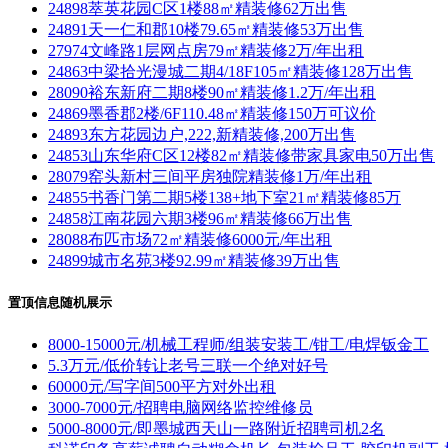
24898萃英花园C区1楼88㎡精装修62万出售
24891天一仁和郡10楼79.65㎡精装修53万出售
27974文峰路1层网点房79㎡精装修2万/年出租
24863中梁拾光漫城二期4/18F105㎡精装修128万出售
28090裕东新府二期8楼90㎡精装修1.2万/年出租
24869墨香郡2楼/6F110.48㎡精装修150万可议价
24893东方花园边户,222,新精装修,200万出售
24853山东华府C区12楼82㎡精装修带家具家电50万出售
28079窑头新村三间平房独院精装修1万/年出租
24855书香门第二期5楼138+地下室21㎡精装修85万
24858江南花园六期3楼96㎡精装修66万出售
28088布匹市场72㎡精装修6000元/年出租
24899城市名苑3楼92.99㎡精装修39万出售
置顶信息随机展示
8000-15000元/机械工程师/组装安装工/钳工/电焊钣金工
5.3万元/低价转让老号三联一个绝对好号
60000元/写字间500平方对外出租
3000-7000元/招聘电脑网络监控维修员
5000-8000元/即墨城西天山一路附近招聘司机2名