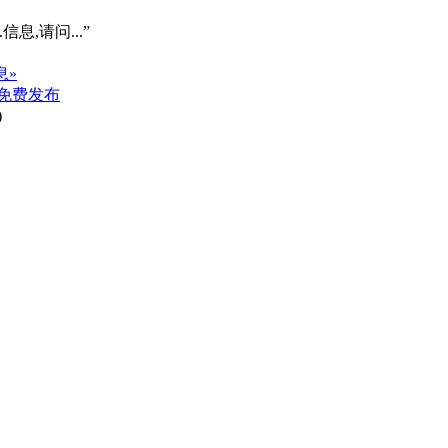
信息,请问...”
息»
免费发布
)