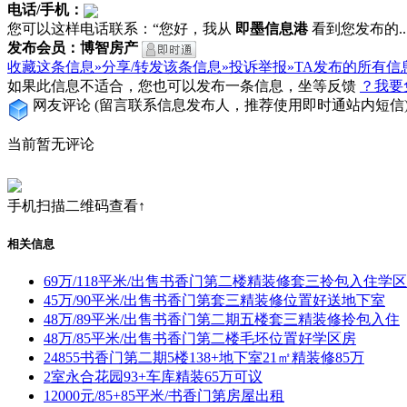
电话/手机：
您可以这样电话联系：“您好，我从
即墨信息港
看到您发布的...
发布会员：博智房产
收藏这条信息»
分享/转发该条信息»
投诉举报»
TA发布的所有信
如果此信息不适合，您也可以发布一条信息，坐等反馈
？我要
网友评论
(留言联系信息发布人，推荐使用即时通站内短信
当前暂无评论
手机扫描二维码查看↑
相关信息
69万/118平米/出售书香门第二楼精装修套三拎包入住学
45万/90平米/出售书香门第套三精装修位置好送地下室
48万/89平米/出售书香门第二期五楼套三精装修拎包入住
48万/85平米/出售书香门第二楼毛坯位置好学区房
24855书香门第二期5楼138+地下室21㎡精装修85万
2室永合花园93+车库精装65万可议
12000元/85+85平米/书香门第房屋出租