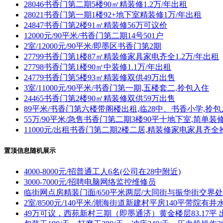
28046书香门第二期5楼90㎡精装修1.2万/年出租
28021书香门第一期1楼92+地下室精装修1万/年出租
24847书香门第2楼91㎡精装修56万可议价
12000元/90平米/书香门第二期14号501户
2室/12000元/90平米/即墨区书香门第2期
27799书香门第1楼87㎡精装修家具家电齐全1.2万/年出租
27798书香门第1楼90㎡中装修1.1万/年出租
24779书香门第5楼93㎡精装修双供49万出售
3室/11000元/90平米/书香门第一期,五楼套二,拎包入住
24465书香门第2楼90㎡精装修双供59万出售
89平米/书香门第六楼带阁楼出租,临28中、书香小学,拎
55万/90平米/急售书香门第二期3楼90平十地下室,简单装修
11000元/出租书香门第二期2楼二居,精装修家电家具齐全拎
置顶信息随机展示
4000-8000元/招普通工人6名(公司在28中附近)
3000-7000元/招聘电脑网络监控维修员
临街网点房精装门面/650平米两层/大同街与振华街交界处
2室/8500元/140平米/潮海街道新建村平房140平带院有井
49万可议，西苑新村三期（即墨通济）黄金楼层83.17平 