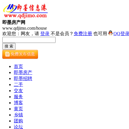
即墨房产网
www.qdjimo.com/house
欢迎您：网友，请
登录
不是会员？
免费注册
也可用
QQ登
首页
即墨房产
即墨招聘
二手
交友
服务
博客
黄页
乡镇
团购
论坛