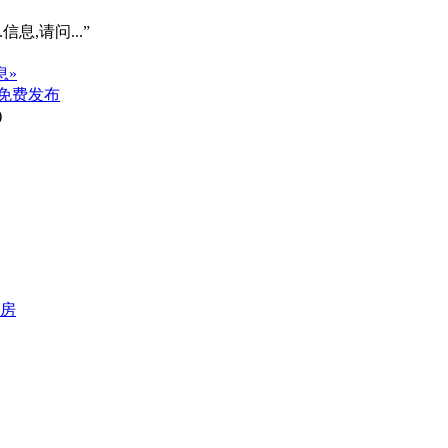
信息,请问...”
息»
免费发布
)
区房