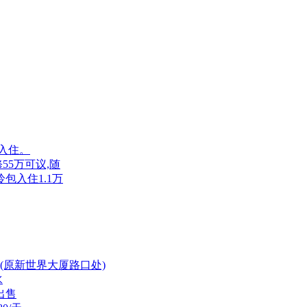
包入住。
55万可议,随
包入住1.1万
(原新世界大厦路口处)
水
出售