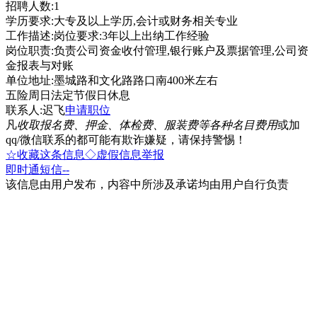
招聘人数:1
学历要求:大专及以上学历,会计或财务相关专业
工作描述:岗位要求:3年以上出纳工作经验
岗位职责:负责公司资金收付管理,银行账户及票据管理,公司资
金报表与对账
单位地址:墨城路和文化路路口南400米左右
五险周日法定节假日休息
联系人:迟飞
申请职位
凡
收取报名费、押金、体检费、服装费等各种名目费用
或加
qq/微信联系的都可能有欺诈嫌疑，请保持警惕！
☆收藏这条信息
◇虚假信息举报
即时通
短信
--
该信息由用户发布，内容中所涉及承诺均由用户自行负责