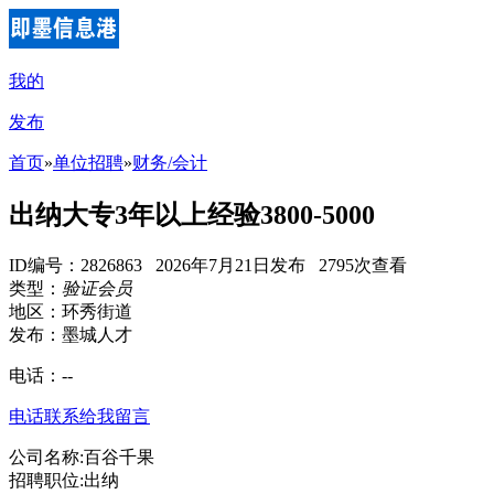
我的
发布
首页
»
单位招聘
»
财务/会计
出纳大专3年以上经验3800-5000
ID编号：2826863 2026年7月21日发布 2795次查看
类型：
验证会员
地区：环秀街道
发布：墨城人才
电话：
--
电话联系
给我留言
公司名称:百谷千果
招聘职位:出纳