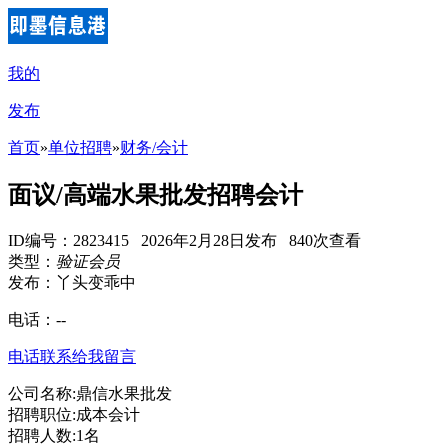
我的
发布
首页
»
单位招聘
»
财务/会计
面议/高端水果批发招聘会计
ID编号：2823415 2026年2月28日发布 840次查看
类型：
验证会员
发布：丫头变乖中
电话：
--
电话联系
给我留言
公司名称:鼎信水果批发
招聘职位:成本会计
招聘人数:1名