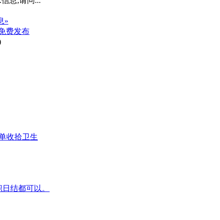
信息,请问...”
息»
免费发布
)
简单收拾卫生
兼职日结都可以。