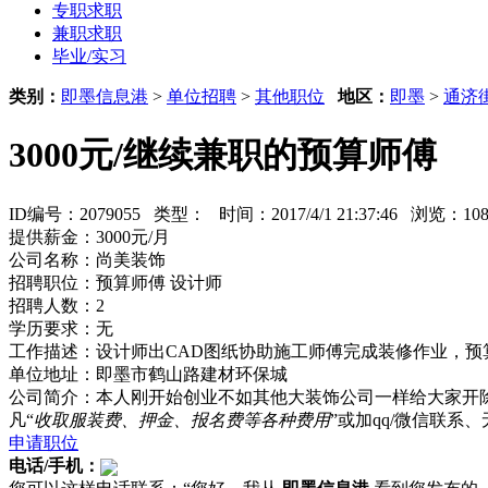
专职求职
兼职求职
毕业/实习
类别：
即墨信息港
>
单位招聘
>
其他职位
地区：
即墨
>
通济
3000元/继续兼职的预算师傅
ID编号：2079055 类型：
时间：2017/4/1 21:37:46 浏览：1
提供薪金：3000元/月
公司名称：尚美装饰
招聘职位：预算师傅 设计师
招聘人数：2
学历要求：无
工作描述：设计师出CAD图纸协助施工师傅完成装修作业，预
单位地址：即墨市鹤山路建材环保城
公司简介：本人刚开始创业不如其他大装饰公司一样给大家开
凡“
收取服装费、押金、报名费等各种费用
”或加qq/微信联
申请职位
电话/手机：