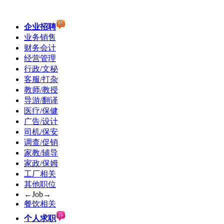
企业招聘
业务销售
财务会计
经营管理
行政/文秘
客服/打杂
教师/教授
导游/翻译
医疗/保健
广告/设计
司机/保安
调查/促销
家教/辅导
家政/保姆
工厂相关
其他职位
←Job→
餐饮相关
个人求职