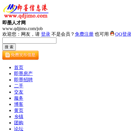
即墨人才网
www.qdjimo.com/job
欢迎您：网友，请
登录
不是会员？
免费注册
也可用
QQ登
首页
即墨房产
即墨招聘
二手
交友
服务
博客
黄页
乡镇
团购
论坛