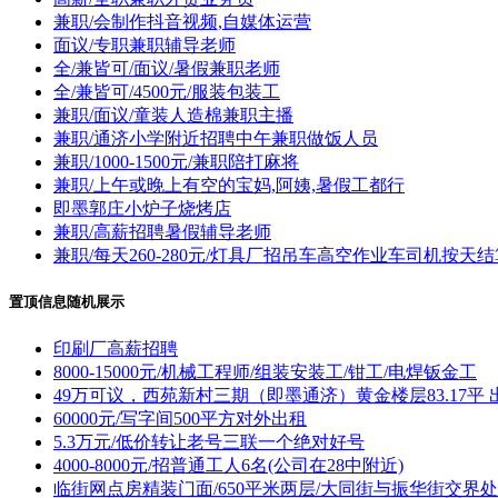
兼职/会制作抖音视频,自媒体运营
面议/专职兼职辅导老师
全/兼皆可/面议/暑假兼职老师
全/兼皆可/4500元/服装包装工
兼职/面议/童装人造棉兼职主播
兼职/通济小学附近招聘中午兼职做饭人员
兼职/1000-1500元/兼职陪打麻将
兼职/上午或晚上有空的宝妈,阿姨,暑假工都行
即墨郭庄小炉子烧烤店
兼职/高薪招聘暑假辅导老师
兼职/每天260-280元/灯具厂招吊车高空作业车司机按天结
置顶信息随机展示
印刷厂高薪招聘
8000-15000元/机械工程师/组装安装工/钳工/电焊钣金工
49万可议，西苑新村三期（即墨通济）黄金楼层83.17平 
60000元/写字间500平方对外出租
5.3万元/低价转让老号三联一个绝对好号
4000-8000元/招普通工人6名(公司在28中附近)
临街网点房精装门面/650平米两层/大同街与振华街交界处