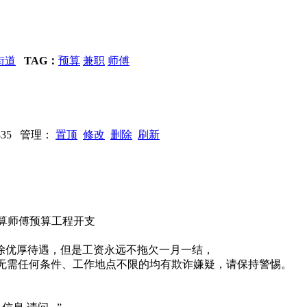
街道
TAG：
预算
兼职
师傅
0835 管理：
置顶
修改
删除
刷新
算师傅预算工程开支
除优厚待遇，但是工资永远不拖欠一月一结，
系、无需任何条件、工作地点不限的均有欺诈嫌疑，请保持警惕。