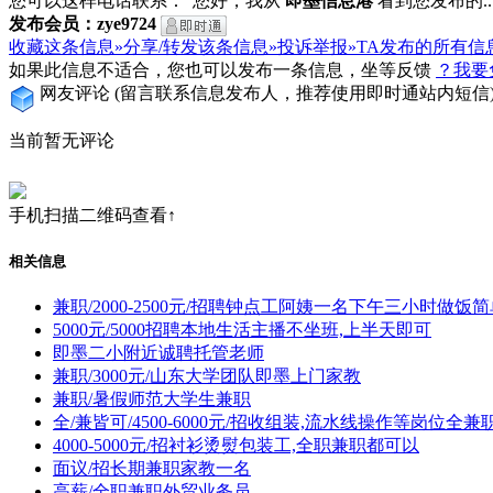
您可以这样电话联系：“您好，我从
即墨信息港
看到您发布的...
发布会员：zye9724
收藏这条信息»
分享/转发该条信息»
投诉举报»
TA发布的所有信
如果此信息不适合，您也可以发布一条信息，坐等反馈
？我要
网友评论
(留言联系信息发布人，推荐使用即时通站内短信
当前暂无评论
手机扫描二维码查看↑
相关信息
兼职/2000-2500元/招聘钟点工阿姨一名下午三小时做饭
5000元/5000招聘本地生活主播不坐班,上半天即可
即墨二小附近诚聘托管老师
兼职/3000元/山东大学团队即墨上门家教
兼职/暑假师范大学生兼职
全/兼皆可/4500-6000元/招收组装,流水线操作等岗位全
4000-5000元/招衬衫烫熨包装工,全职兼职都可以
面议/招长期兼职家教一名
高薪/全职兼职外贸业务员