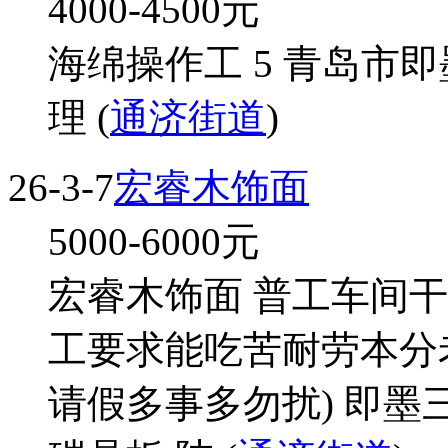
4000-4500
元
海绵操作工 5 青岛市
理 (
通济街道
)
26-3-7
宏睿木饰面
5000-6000
元
宏睿木饰面 普工车间干
工要求能吃苦耐劳本分
请假多事多勿扰) 即墨