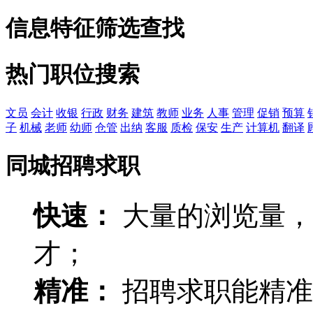
信息特征筛选查找
热门职位搜索
文员
会计
收银
行政
财务
建筑
教师
业务
人事
管理
促销
预算
子
机械
老师
幼师
仓管
出纳
客服
质检
保安
生产
计算机
翻译
同城招聘求职
快速：
大量的浏览量，
才；
精准：
招聘求职能精准