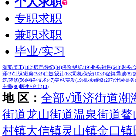
个人求职
专职求职
兼职求职
毕业/实习
淘宝/美工
(182)
房产/经纪
(34)
保险/经纪
(19)
业务/销售
(648)
财务/
译
(3)
针织/裁剪
(383)
广告/设计
(68)
司机/保安
(1033)
促销/导购
(87)
筑/装修
(56)
网络/技术
(47)
美容/美发
(19)
机械/维修
(297)
计调/票务
主播
(86)
医生/护士
(10)
地 区：
全部
√通济街道
潮
街道
龙山街道
温泉街道
鳌
村镇
大信镇
灵山镇
金口镇