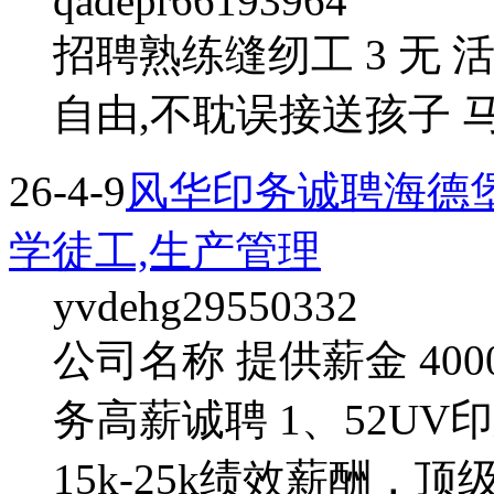
qadepr66193964
招聘熟练缝纫工 3 无
自由,不耽误接送孩子 马
26-4-9
风华印务诚聘海德堡5
学徒工,生产管理
yvdehg29550332
公司名称 提供薪金 400
务高薪诚聘 1、52UV
15k-25k绩效薪酬，