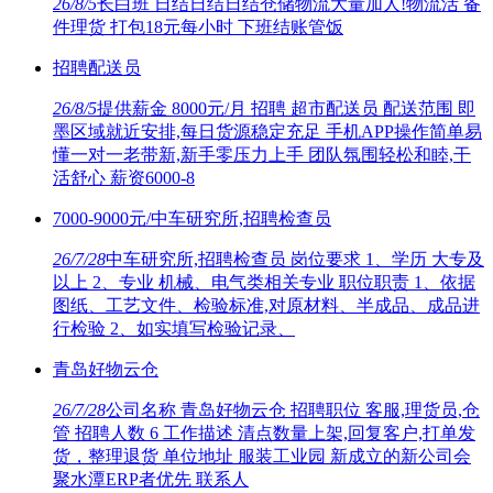
26/8/5
长白班 日结日结日结仓储物流大量加人!物流活 备
件理货 打包18元每小时 下班结账管饭
招聘配送员
26/8/5
提供薪金 8000元/月 招聘 超市配送员 配送范围 即
墨区域就近安排,每日货源稳定充足 手机APP操作简单易
懂一对一老带新,新手零压力上手 团队氛围轻松和睦,干
活舒心 薪资6000-8
7000-9000元/中车研究所,招聘检查员
26/7/28
中车研究所,招聘检查员 岗位要求 1、学历 大专及
以上 2、专业 机械、电气类相关专业 职位职责 1、依据
图纸、工艺文件、检验标准,对原材料、半成品、成品进
行检验 2、如实填写检验记录、
青岛好物云仓
26/7/28
公司名称 青岛好物云仓 招聘职位 客服,理货员,仓
管 招聘人数 6 工作描述 清点数量上架,回复客户,打单发
货，整理退货 单位地址 服装工业园 新成立的新公司会
聚水潭ERP者优先 联系人