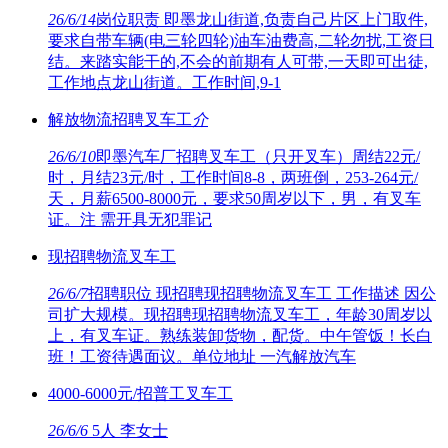
26/6/14
岗位职责 即墨龙山街道,负责自己片区上门取件,
要求自带车辆(电三轮四轮)油车油费高,二轮勿扰,工资日
结。来踏实能干的,不会的前期有人可带,一天即可出徒,
工作地点龙山街道。工作时间,9-1
解放物流招聘叉车工
介
26/6/10
即墨汽车厂招聘叉车工（只开叉车）周结22元/
时，月结23元/时，工作时间8-8，两班倒，253-264元/
天，月薪6500-8000元，要求50周岁以下，男，有叉车
证。注 需开具无犯罪记
现招聘物流叉车工
26/6/7
招聘职位 现招聘现招聘物流叉车工 工作描述 因公
司扩大规模。现招聘现招聘物流叉车工，年龄30周岁以
上，有叉车证。熟练装卸货物，配货。中午管饭！长白
班！工资待遇面议。单位地址 一汽解放汽车
4000-6000元/招普工叉车工
26/6/6
5人 李女士