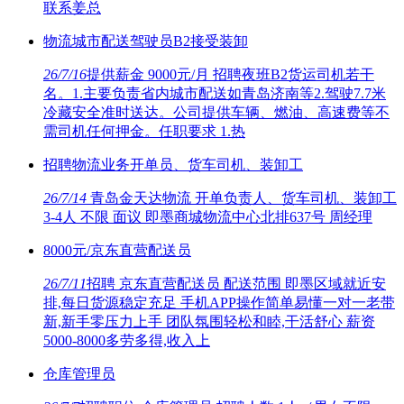
联系姜总
物流城市配送驾驶员B2接受装卸
26/7/16
提供薪金 9000元/月 招聘夜班B2货运司机若干
名。1.主要负责省内城市配送如青岛济南等2.驾驶7.7米
冷藏安全准时送达。公司提供车辆、燃油、高速费等不
需司机任何押金。任职要求 1.热
招聘物流业务开单员、货车司机、装卸工
26/7/14
青岛金天达物流 开单负责人、货车司机、装卸工
3-4人 不限 面议 即墨商城物流中心北排637号 周经理
8000元/京东直营配送员
26/7/11
招聘 京东直营配送员 配送范围 即墨区域就近安
排,每日货源稳定充足 手机APP操作简单易懂一对一老带
新,新手零压力上手 团队氛围轻松和睦,干活舒心 薪资
5000-8000多劳多得,收入上
仓库管理员