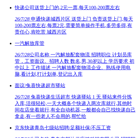
快递公司送货上门的,2元一票,每天100-200票左右
26/7/28
申通快递城西片区 送货上门 负责送货上门,每天
100-200票左右,每票2元,需要简单操作手机,多劳多得,有
责任心,肯吃苦 城西片区
一汽解放库管
26/7/28
公司名称 一汽解放配套物流 招聘职位 计划员库
管，工资面议。招聘人数 数名,男,30岁以上 学历要求 初
中以上 工作描述 一汽解放配套物流企业。熟练使用电
脑,看计划,打计划单,登记出入库
面议/兔喜快递超市驿站
26/7/28
兔喜快递生活超市 快递驿站 1 无 驿站来件分拣
入库,活很轻松,一天大概各个快递入两次库就行,其他时
间在店坐着就行,有全自动机器,一般都会自己找快递自己
拿走,有一些老人不会用的,帮忙给
京东快递青岛七级站招聘/足额社保/不压工资