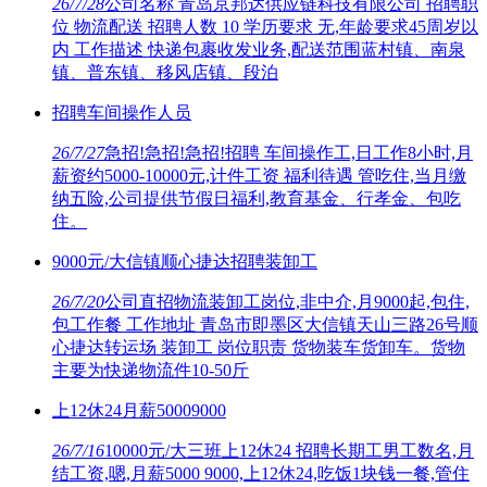
26/7/28
公司名称 青岛京邦达供应链科技有限公司 招聘职
位 物流配送 招聘人数 10 学历要求 无,年龄要求45周岁以
内 工作描述 快递包裹收发业务,配送范围蓝村镇、南泉
镇、普东镇、移风店镇、段泊
招聘车间操作人员
26/7/27
急招!急招!急招!招聘 车间操作工,日工作8小时,月
薪资约5000-10000元,计件工资 福利待遇 管吃住,当月缴
纳五险,公司提供节假日福利,教育基金、行孝金、包吃
住。
9000元/大信镇顺心捷达招聘装卸工
26/7/20
公司直招物流装卸工岗位,非中介,月9000起,包住,
包工作餐 工作地址 青岛市即墨区大信镇天山三路26号顺
心捷达转运场 装卸工 岗位职责 货物装车货卸车。货物
主要为快递物流件10-50斤
上12休24月薪50009000
26/7/16
10000元/大三班上12休24 招聘长期工男工数名,月
结工资,嗯,月薪5000 9000,上12休24,吃饭1块钱一餐,管住