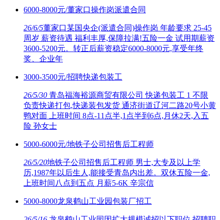
6000-8000元/董家口操作岗派遣合同
26/6/5
董家口某国央企(派遣合同)操作岗 年龄要求 25-45
周岁 薪资待遇 福利丰厚,保障拉满!五险一金 试用期薪资
3600-5200元。转正后薪资稳定6000-8000元,享受年终
奖、企业年
3000-3500元/招聘快递包装工
26/5/30
青岛福海裕源商贸有限公司 快递包装工 1 不限
负责快递打包,快递装包发货 通济街道辽河二路20号小黄
鸭对面 上班时间 8点-11点半,1点半到6点,月休2天,入五
险 孙女士
5000-6000元/地铁子公司招售后工程师
26/5/20
地铁子公司招售后工程师 男士,大专及以上学
历,1987年以后生人,能接受青岛内出差。双休五险一金,
上班时间八点到五点 月薪5-6K 辛宗信
5000-8000龙泉鹤山工业园包装厂招工
26/5/16
龙泉鹤山工业园因扩大规模诚招以下职位 招聘职