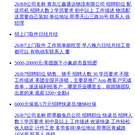
26/8/8
公司名称 青岛汇鑫通达物流有限公司 招聘职位 配
送司机 招聘人数 2 学历要求 初中以上 工作描述 物流配
送需要自己装卸 单位地址 即墨天山三路26号 联系人 徐
经理
招上门取件日结月结
26/8/7
上门取件 工作简单能吃苦 早八晚六日结月结工资
都可以 有电动车联系人 董
5000-20000元/美团旗下小象超市直招
图
26/8/7
招聘职位 销售、骑手 招聘人数 30 学历要求 不限
工作描述 美团全国开连锁，主要是推广App,教客户完成
首单，派送福利给客户，哪里开业哪里去，能跟随团队
出差的来 底薪3200+全勤4
6000元保底/1万元招聘快递员/缴纳社保
26/8/7
公司名称 即墨极兔总公司 招聘职位 快递员 招聘人
数 5 学历要求 初中及以上 工作描述 收派快递,工作轻松,
收入稳定,计件工资,多劳多得!单位地址 即墨区青威路
1656号 联系人 徐经