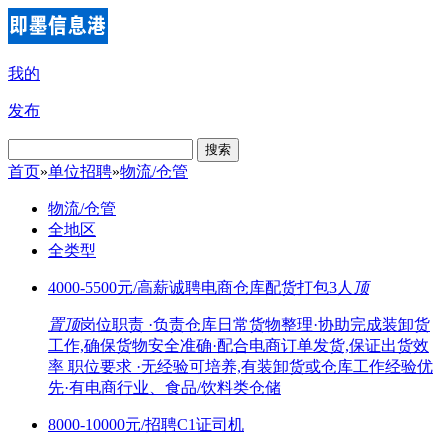
我的
发布
搜索
首页
»
单位招聘
»
物流/仓管
物流/仓管
全地区
全类型
4000-5500元/高薪诚聘电商仓库配货打包3人
顶
置顶
岗位职责 ·负责仓库日常货物整理·协助完成装卸货
工作,确保货物安全准确·配合电商订单发货,保证出货效
率 职位要求 ·无经验可培养,有装卸货或仓库工作经验优
先·有电商行业、食品/饮料类仓储
8000-10000元/招聘C1证司机