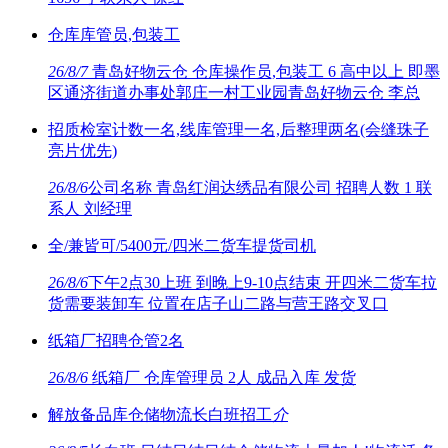
仓库库管员,包装工
26/8/7
青岛好物云仓 仓库操作员,包装工 6 高中以上 即墨
区通济街道办事处郭庄一村工业园青岛好物云仓 李总
招质检室计数一名,线库管理一名,后整理两名(会缝珠子
亮片优先)
26/8/6
公司名称 青岛红润达绣品有限公司 招聘人数 1 联
系人 刘经理
全/兼皆可/5400元/四米二货车提货司机
26/8/6
下午2点30上班 到晚上9-10点结束 开四米二货车拉
货需要装卸车 位置在店子山二路与营王路交叉口
纸箱厂招聘仓管2名
26/8/6
纸箱厂 仓库管理员 2人 成品入库 发货
解放备品库仓储物流长白班招工
介