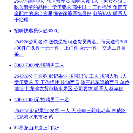
26/7/7
招聘职位 仓库管理员 招聘人数 1人（男女不限，
吃苦耐劳的品性）学历要求 高中以上 工作描述 负责五
金配件的进出管理,懂管家婆系统最好,电脑熟练 联系人
于经理
招聘快递员保底8000。
26/6/26
公司名称 送快递招聘送货员两名。每天送件300
400件门头件一元一件。上门件两元一件。交通工具自
备。
5000-7000元/招聘男工人
26/6/18
公司名称 郝记果业 招聘职位 工人 招聘人数 1人
学历要求 无 工作描述 装卸西瓜,骑三轮车运输西瓜 单位
地址 北龙湾农贸市场水果区 公司要求 联系人 蔡孝妮
5000-7000元/招聘男工一名
26/6/18
郝记果业 发货 一人 无 会骑三轮电动车 青威路,
北龙湾水果市场 蔡
即墨龙山街道上门取件