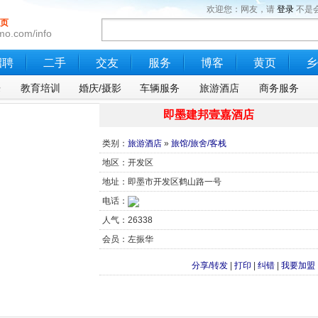
欢迎您：网友，请
登录
不是
页
mo.com/info
招聘
二手
交友
服务
博客
黄页
乡
乐
教育培训
婚庆/摄影
车辆服务
旅游酒店
商务服务
即墨建邦壹嘉酒店
类别：
旅游酒店
»
旅馆/旅舍/客栈
地区：开发区
地址：即墨市开发区鹤山路一号
电话：
人气：26338
会员：左振华
分享/转发
|
打印
|
纠错
|
我要加盟