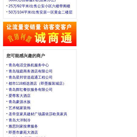
3000元/招客服2名(居家办公)
25万/92平米/出售公安小区六楼带阁楼
50万/104平米/出售安居一区黄金二楼层
您可能感兴趣的商户
青岛电话交换机服务中心
青岛瑞庭商务酒店有限公司
青岛星邦管道疏通工程公司
都市118精选酒店（即墨服装城店）
青岛辉红餐饮服务有限公司
爱尊客大酒店
青岛豪源水族
艺术铭家装饰
圣帝亚家具建材广场露依莎欧美家具
青岛大洋制冷
雅思到家按摩服务
即墨市豪苑大酒店