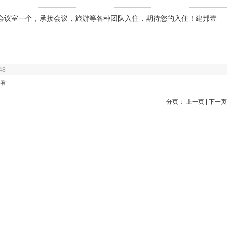
，会议室一个，承接会议，旅游等各种团队入住，期待您的入住！建邦壹
48
看
分页： 上一页 | 下一页