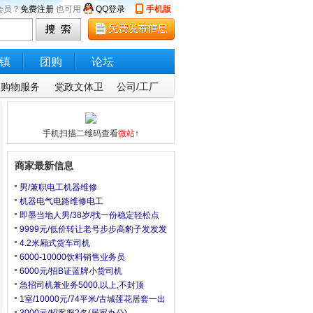
会员？
免费注册
也可用
QQ登录
手机版
镇
团购
论坛
购物服务
党政文体卫
公司/工厂
手机扫描二维码查看
微站
↑
商家最新信息
男/兼职电工机器维修
机器电气电路维修电工
即墨当地人男/38岁/找一份稳定轻松点
9999元/低价转让老号步步高豹子发发发
4.2米厢式货车司机
6000-10000饮料销售业务员
6000元/招B证蓝牌小货司机
急招司机兼业务5000,以上,不封顶
1室/10000元/74平米/古城莲花居套一出