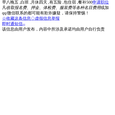
早八晚五 ,白班 ,月休四天 ,有五险 ,包住宿 ,餐补500
申请职位
凡
收取报名费、押金、体检费、服装费等各种名目费用
或加
qq/微信联系的都可能有欺诈嫌疑，请保持警惕！
☆收藏这条信息
◇虚假信息举报
即时通
短信
--
该信息由用户发布，内容中所涉及承诺均由用户自行负责