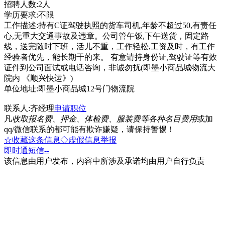
招聘人数:2人
学历要求:不限
工作描述:持有C证驾驶执照的货车司机,年龄不超过50,有责任
心,无重大交通事故及违章。公司管午饭,下午送货，固定路
线，送完随时下班，活儿不重，工作轻松,工资及时，有工作
经验者优先，能长期干的来。 有意请持身份证,驾驶证等有效
证件到公司面试或电话咨询，非诚勿扰(即墨小商品城物流大
院内 《顺兴快运》)
单位地址:即墨小商品城12号门物流院
联系人:齐经理
申请职位
凡
收取报名费、押金、体检费、服装费等各种名目费用
或加
qq/微信联系的都可能有欺诈嫌疑，请保持警惕！
☆收藏这条信息
◇虚假信息举报
即时通
短信
--
该信息由用户发布，内容中所涉及承诺均由用户自行负责