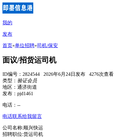
我的
发布
首页
»
单位招聘
»
司机/保安
面议/招货运司机
ID编号：2824544 2026年6月24日发布 4276次查看
类型：
验证会员
地区：通济街道
发布：pjd1461
电话：
--
电话联系
给我留言
公司名称:顺兴快运
招聘职位:货运司机