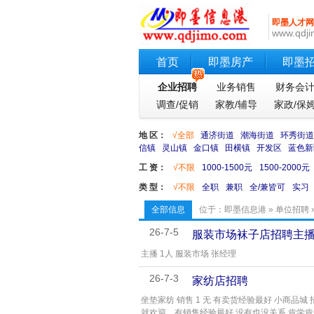
即墨人才网
www.qdji
首页
即墨房产
即墨
企业招聘
业务销售
财务会
调查/促销
家教/辅导
家政/保
地 区：
√全部
通济街道
潮海街道
环秀街道
信镇
灵山镇
金口镇
田横镇
开发区
蓝色新
工 资：
√不限
1000-1500元
1500-2000元
类 型：
√不限
全职
兼职
全/兼皆可
实习
全部信息
位于：
即墨信息港
»
单位招聘
26-7-5
服装市场袜子店招聘主
主播 1人 服装市场 张经理
26-7-3
家纺店招聘
坐垫家纺 销售 1 无 有卖货经验最好 小商品
就欢迎。有销售经验最好,没有也没关系,肯学肯