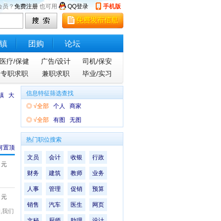
会员？
免费注册
也可用
QQ登录
手机版
镇
团购
论坛
医疗/保健
广告/设计
司机/保安
专职求职
兼职求职
毕业/实习
信息特征筛选查找
镇
大
◎
√全部
个人
商家
◎
√全部
有图
无图
热门职位搜索
何置顶
文员
会计
收银
行政
元
财务
建筑
教师
业务
人事
管理
促销
预算
元
销售
汽车
医生
网页
,我们
文秘
厨师
助理
设计