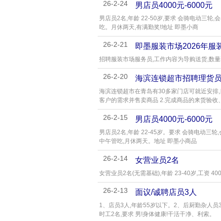
26-2-24
男店员4000元-6000元
男店员2名,年龄 22-50岁,要求 会骑电动三轮
吃。月休两天,有满勤奖!地址 即墨小商
26-2-21
即墨服装市场2026年服
招聘服装市场服务员,工作内容为导购送货,数量
26-2-20
海滨连锁超市招聘理货
海滨连锁超市在青岛有30多家门店可就近安排,
客户的需求并售卖商品 2.完成商品的来货验收
26-2-15
男店员4000元-6000元
男店员2名,年龄 22-45岁。要求 会骑电动三轮
中午管吃,月休两天。地址 即墨小商品
26-2-14
女营业员2名
女营业员2名(无需基础),年龄 23-40岁,工资 4
26-2-13
面议/诚聘店员3人
1、店员3人,年龄55岁以下。2、后厨勤杂人员
时工2名,要求 男!身体健康!干活干净、利索。