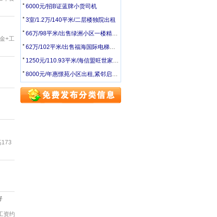
6000元/招B证蓝牌小货司机
3室/1.2万/140平米/二层楼独院出租
66万/98平米/出售绿洲小区一楼精装修套三送地下室
奖金+工
62万/102平米/出售福海国际电梯房四楼毛坯南北通透大户型随便装
1250元/110.93平米/海信盟旺世家一期吉房出租
8000元/年惠憬苑小区出租,紧邻启瀚小学
173
好
手工资约