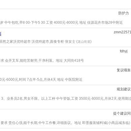
防护力
5岁 中午包吃,早8 00-下午5 30 工资 4000元-8000元 地址 佳源花卉市场28中附近
zmm2257
售
 居然之家沃优特超市 沃优特超市,面食专柜 张女士 (
)
龙山街道
fdhyj
。要求 会开叉车,能吃苦耐劳,干净利落。地址 大同街418号
复议哦靠
00元-6000元,时间 7点半-5点,月休4天 地址 中医院附近
规划建议
。3、业务员2名,男女不限。以上工种 中午管饭,工资 3500元-8000元,月休2天,使用期
提个建议同
00元。要求 责任心强,能干长期,中午工作餐,详细面议。地址 即墨服装辅料城(小商品城东临)