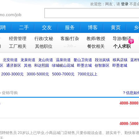
欢迎您：网友，请
登录
不是
mo.com/job
招聘
二手
交友
服务
博客
黄页
乡
计
经营管理
行政/文秘
客服/打杂
教师/教授
导游/翻译
姆
工厂相关
其他职位
←Job→
餐饮相关
个人求职
北安街道
龙泉街道
龙山街道
温泉街道
鳌山卫街道
段泊岚镇
移风店镇
蓝村
区
通济新区
其他
和达熙园
绿城岘山花城
即墨古城
创智新区
即墨老城
2000-3000元
3000-5000元
5000-7000元
7000元以上
»
促销/导购
？信息如
4000-8000
播
4000-5000
城 招聘销售员 20岁以上已毕业,小商品城门店销售,只要你能说会道、踏实肯干、勤快靠谱
干