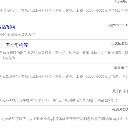
fhyku8o
,会卖货,会写字。有商品城工作经验者和本地人优先。工资 4000元-6000元,早7-晚5,中
ygjxkf75691
装店招聘
不限,有经验者优先考虑
gs23sd23
员、店长司机等
目前在招聘的岗位有店长,储备店长、营业员、理货员、收银,期待加入 1.接待顾客进店
、上架陈列
富贵荣华
,会卖货,会写字.有商品城工作经验者和本地人优先。工资 4000元-6000元,入五险。早7-
风干肉未
000元-5000元,管午餐,时间 早7 30-下午5点。电话微信同号 地址 小商品城5号门
你该发就
3名,年龄52岁以下。以上要求 会卖货!身体健康!干活干净利索!性格开朗!非诚勿扰 3、