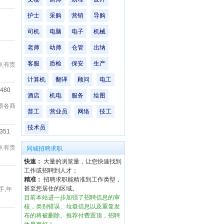
护士
采购
营销
导购
司机
电脑
电子
机械
老师
幼师
仓管
出纳
客服
质检
保安
生产
,有责
计算机
翻译
顾问
电工
5480
酒店
机电
服务
绘图
墨各商
普工
营业员
网络
技工
技术员
3351
,有责
同城招聘求职
快速：
大量的浏览量，让您快速找到
工作或招聘到人才；
精准：
招聘求职能精准到工作类型，
甚至您居住的区域。
手,年
目前本站进一步加强了招聘信息的审
核，类别错误、垃圾信息以及重复发
布的将被删除。推荐付费置顶，招聘