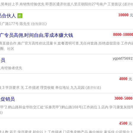
卖,简单好上手,有销售经验优先 即墨区通济街道八里庄朝阳街27号南户 工资面议 (
通济
10000
品合伙人
图
广路177号 陈先生 (
)
创智新区
8000-1000
推广专员高佣,时间自由,零成本赚大钱
直接合作,推广官方高性价比流量卡,套餐透明可查,无任何套路,拒绝虚假宣传 工作内容
商圈、社区
ygjxkf75691
务员
,有经验者优先
4000
元
3 学历要求 无 工作描述 理货收银 单位地址 九九花园 (
)
通济街道
3000-5000
员促销员
”2.鹤山路和金华街交汇处“乐泰亮甲”(鹤山路168号)工作岗位 1.店内 学习康复灰指甲 
)
道
4500
元
人数 若干 学历要求 初中以上 工作描述 门店售卖鸭产品 单位地址 家乐佳 公司简介 1