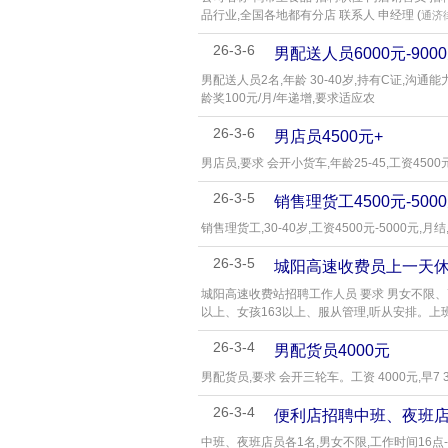
品行业,全国各地都有分店 联系人 申经理 (
通济
26-3-6
男配送人员6000元-900
男配送人员2名,年龄 30-40岁,持有C证,沟通
龄奖100元/月/年递增,要求适应农
26-3-6
男店员4500元+
男店员,要求 会开小货车,年龄25-45,工资45
26-3-5
销售理货工4500元-500
销售理货工,30-40岁,工资4500元-5000元,
26-3-5
城阳高速收费员上一天休
城阳高速收费站招聘工作人员 要求 男女不限、高
以上、女孩163以上、服从管理,听从安排。上
26-3-4
男配货员4000元
男配货员,要求 会开三轮车。工资 4000元,早7 3
26-3-4
便利店招聘中班、夜班
中班、夜班店员各1名,男女不限,工作时间16点-1点