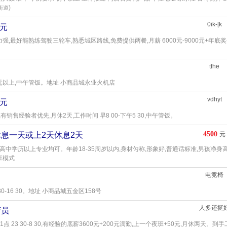
)
街道
0ik-[k
0元
能力强,最好能熟练驾驶三轮车,熟悉城区路线,免费提供两餐,月薪 6000元-9000元+年底
tfhe
00元以上,中午管饭。地址 小商品城永业火机店
vdhyt
0元
月结,有销售经验者优先,月休2天,工作时间 早8 00-下午5 30,中午管饭。
4500
息一天或上2天休息2天
元
中学历以上专业均可。年龄18-35周岁以内,身材匀称,形象好,普通话标准,男孩净身高
班模式
电竞椅
0-16 30。地址 小商品城五金区158号
人多还挺
店员
 23 30-8 30,有经验的底薪3600元+200元满勤,上一个夜班+50元,月休两天。到