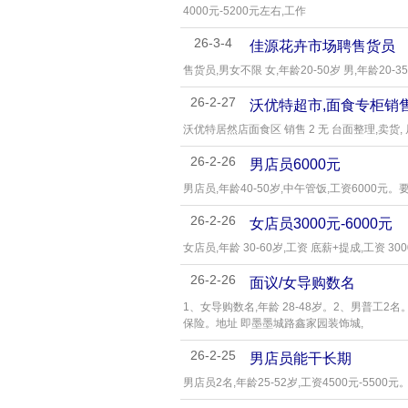
4000元-5200元左右,工作
26-3-4
佳源花卉市场聘售货员
售货员,男女不限 女,年龄20-50岁 男,年龄20-3
26-2-27
沃优特超市,面食专柜销
沃优特居然店面食区 销售 2 无 台面整理,卖货,
26-2-26
男店员6000元
男店员,年龄40-50岁,中午管饭,工资6000元
26-2-26
女店员3000元-6000元
女店员,年龄 30-60岁,工资 底薪+提成,工资 30
26-2-26
面议/女导购数名
1、女导购数名,年龄 28-48岁。2、男普工2名
保险。地址 即墨墨城路鑫家园装饰城,
26-2-25
男店员能干长期
男店员2名,年龄25-52岁,工资4500元-55