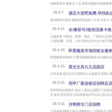
福柚果茶店 服务员 1 无 果茶在服装市场推着
26-5-7
酒店大堂吧免费,寻找饮
青岛御华大饭店 咖啡师/饮品师 1 大专 合伙人 长
26-4-21
全/兼皆可//急招流量卡
正规靠谱 与移动、联通、电信、广电四大运营商
上(朋友圈、抖音、小红书等社交平台)+线下(
26-4-16
即墨服装市场招收女服
即墨服装市场d区大通道诚邀招收多名女服务员
26-4-15
晨光文具九九花园店
公司名称 晨光文具 招聘职位 女收银员 招聘人数 
26-3-31
亮甲厂家连锁店招聘店
亮甲即墨店招聘中 地址 1.墨河公园西门“乐泰亮甲
外 集市,药店宣传 店内或者店外可以自 (
通济街
26-3-11
月鸭帮主门店招聘
公司名称 鸭帮主食品 招聘职位 门店销售员 招聘