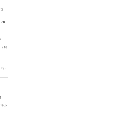
午管
568
s2
,了解
晚5,
干
发
长期小