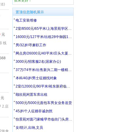
效果更好！
)
街道
置顶信息随机展示
元
电工安装维修
2室/8500元/65平米/上海景苑学区房实验中学一职专拎包入住即可
0
元
16000元/127平米/出租28中御园10层电梯洋房四楼套三家电家具齐全
 线
男/32岁/寻兼职工作
网点房/26000元/40平米/庄头大厦鹤山路网点房出租
568
3000元/招客服2名(居家办公)
37万/74平米/出售新兴二期一楼精装修燃气供暖拎包入住
本科/40岁/男士征婚找对象
2室/12000元/90平米/裕东新府临校房屋出租
颐欣苑闲置车库出租
元
5000元/5000元面包车男女业务送货
2.店
45岁/个人征婚非诚勿扰
怡景苑对面刁家疃早市临街门头房东直租
女/统计,出纳,文员
2年食