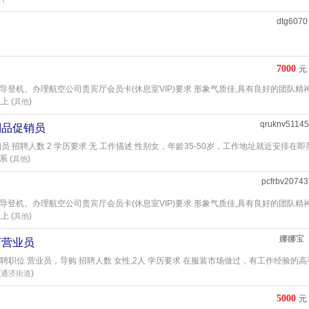
dtg6070
7000
元
导登机、办理航空公司贵宾厅会员卡(休息室VIP)要求 形象气质佳,具有良好的团队精神
上 (
)
其他
qruknv5114
制品促销员
员 招聘人数 2 学历要求 无 工作描述 性别女，年龄35-50岁，工作地址就近安排在即
 (
)
其他
pcfrbv2074
导登机、办理航空公司贵宾厅会员卡(休息室VIP)要求 形象气质佳,具有良好的团队精神
上 (
)
其他
娜娜宝
店营业员
招聘职位 营业员，导购 招聘人数 女性,2人 学历要求 在服装市场做过，有工作经验的高
(
)
通济街道
5000
元