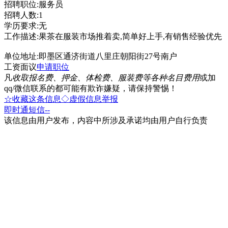
招聘职位:服务员
招聘人数:1
学历要求:无
工作描述:果茶在服装市场推着卖,简单好上手,有销售经验优先
单位地址:即墨区通济街道八里庄朝阳街27号南户
工资面议
申请职位
凡
收取报名费、押金、体检费、服装费等各种名目费用
或加
qq/微信联系的都可能有欺诈嫌疑，请保持警惕！
☆收藏这条信息
◇虚假信息举报
即时通
短信
--
该信息由用户发布，内容中所涉及承诺均由用户自行负责