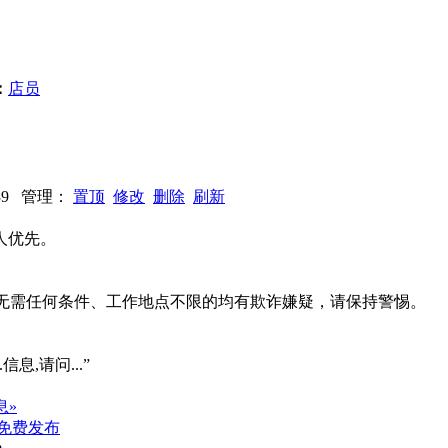
：
店员
：739 管理：
置顶
修改
删除
刷新
人优先。
系、无需任何条件、工作地点不限的均有欺诈嫌疑，请保持警惕。
信息,请问...”
息»
免费发布