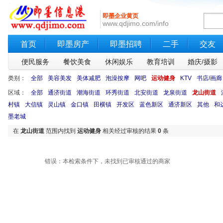
即墨企业黄页
www.qdjimo.com/info
首页
即墨房产
即墨招聘
二手
交友
便民服务
餐饮美食
休闲娱乐
教育培训
婚庆/摄影
类别：
全部
美容美发
美体减肥
泡澡按摩
网吧
运动健身
KTV
书店/画廊
区域：
全部
通济街道
潮海街道
环秀街道
北安街道
龙泉街道
龙山街道
村镇
大信镇
灵山镇
金口镇
田横镇
开发区
蓝色新区
通济新区
其他
和
墨老城
在
龙山街道
范围内找到
运动健身
相关经过审核的结果
0
条
错误：本检索条件下，未找到已审核通过的商家