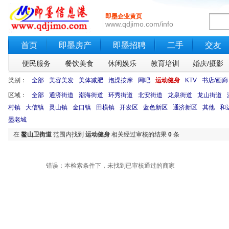
即墨企业黄页
www.qdjimo.com/info
首页
即墨房产
即墨招聘
二手
交友
便民服务
餐饮美食
休闲娱乐
教育培训
婚庆/摄影
类别：
全部
美容美发
美体减肥
泡澡按摩
网吧
运动健身
KTV
书店/画廊
区域：
全部
通济街道
潮海街道
环秀街道
北安街道
龙泉街道
龙山街道
村镇
大信镇
灵山镇
金口镇
田横镇
开发区
蓝色新区
通济新区
其他
和
墨老城
在
鳌山卫街道
范围内找到
运动健身
相关经过审核的结果
0
条
错误：本检索条件下，未找到已审核通过的商家